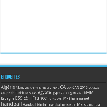
Étiquettes
CA
Algérie
CAN 2016
Allemagne
angola
CAN
Amine Bannour
CAN2022
EMM
egypte
Coupe de Tunisie
Egypte 2016
Danemark
Egypte 2021
EST
ESS
France
Espagne
hammamet
France 2017
FTHB
handball
Maroc
Handball féminin
mondial
Handball tunisie
IHF