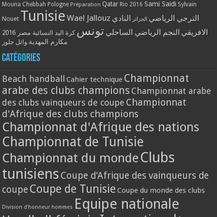
Qatar
Sami Saidi
Mouna Chebbah
Pologne
Rio 2016
Sylvain
Préparation
Tunisie
Wael Jallouz
الترجي الرياضي
النادي
Nouet
الجزائر
تونس
الافريقي
النجم الرياضي الساحلي
مصر 2016
كرة اليد النسائية
مكارم المهدية
وائل جلوز
Catégories
Championnat
Beach handball
Cahier technique
arabe des clubs champions
Championnat arabe
Championnat
des clubs vainqueurs de coupe
d'Afrique des clubs champions
Championnat d'Afrique des nations
Championnat de Tunisie
Clubs
Championnat du monde
tunisiens
Coupe d'Afrique des vainqueurs de
Coupe de Tunisie
coupe
Coupe du monde des clubs
Equipe nationale
Division d'honneur hommes