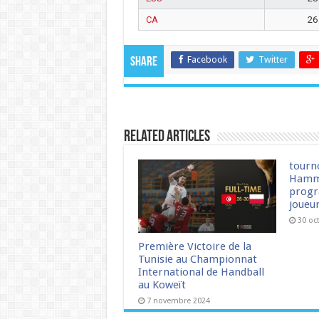
CA
26
Facebook
Twitter
Share
Related Articles
tourn
Hamm
progr
joueu
30 oc
Première Victoire de la
Tunisie au Championnat
International de Handball
au Koweït
7 novembre 2024