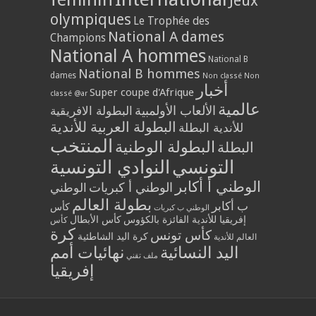
Jeux
olympiques
Le Trophée des
National A dames
Champions
National A hommes
National B
National B hommes
dames
Non classé
Non
أخبار
Super coupe d'Afrique
classé @ar
عالمية
الألعاب الأولمبية
البطولة الافريقية
البطولة العربية للأندية
للأندية البطلة
المنتخب
البطولة الوطنية
البطلة
التونسي
النوادي التونسية
الوطني أ أكابر
الوطني أ كبريات
الوطني
بطولة العالم
ب أكابر
كأس
الوطني ب كبريات
إفريقيا للأندية الفائزة بالكؤوس
كأس الأبطال
كأس
كرة
كأس تونس
كرة اليد الشاطئية
العالم للأندية
اليد النسائية
نهائيات أمم
ملف تقني
إفريقيا