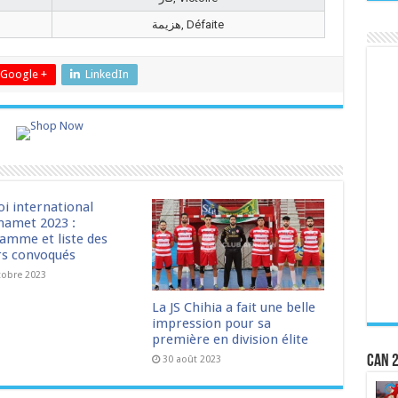
هزيمة, Défaite
Google +
LinkedIn
oi international
amet 2023 :
amme et liste des
rs convoqués
tobre 2023
La JS Chihia a fait une belle
impression pour sa
première en division élite
CAN 2
30 août 2023