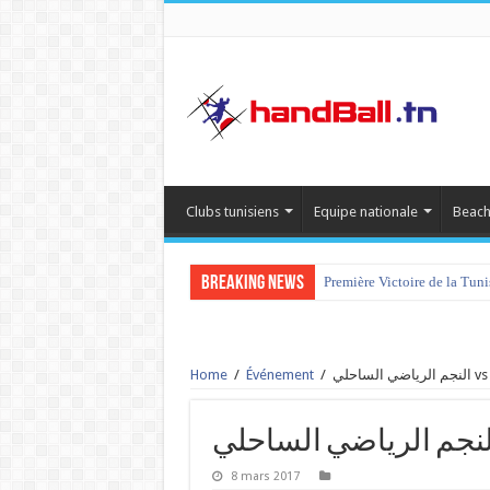
Clubs tunisiens
Equipe nationale
Beach
Breaking News
Première Victoire de la Tun
Home
/
Événement
/
8 mars 2017