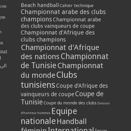
Beach handball
Cahier technique
CAN
Championnat arabe des clubs
gne
champions
Championnat arabe
des clubs vainqueurs de coupe
Championnat d'Afrique des
n
clubs champions
mi
Championnat d'Afrique
louz
Championnat
des nations
ا
de Tunisie
Championnat
الر
Clubs
du monde
tunisiens
Coupe d'Afrique des
Coupe de
vainqueurs de coupe
Tunisie
Coupe du monde des clubs
Division
Equipe
d'honneur hommes
nationale
Handball
International
féminin