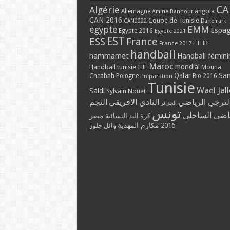
CA
Algérie
Allemagne
angola
Amine Bannour
CAN 2016
Coupe de Tunisie
CAN2022
Danemark
EMM
egypte
Espa
Egypte 2016
Egypte 2021
EST
ESS
France
France 2017
FTHB
handball
hammamet
Handball fémini
Maroc
mondial
Handball tunisie
IHF
Mouna
Qatar
Sa
Chebbah
Pologne
Rio 2016
Préparation
Tunisie
Wael Jal
Saidi
Sylvain Nouet
لترجي الرياضي
النادي الافريقي
النجم
الجزائر
تونس
ياضي الساحلي
مصر
كرة اليد النسائية
مكارم المهدية
2016
وائل جلوز