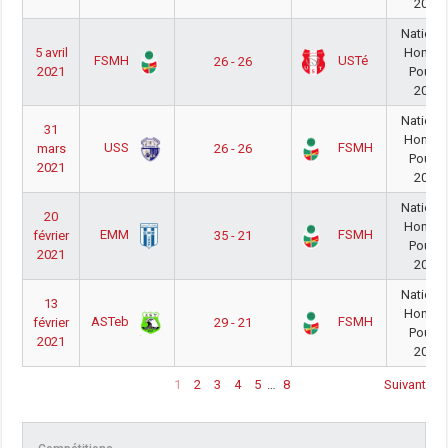
20/21
Nationa
5 avril
Homm
FSMH
USTé
26 - 26
2021
Poule 
20/21
Nationa
31
Homm
USS
FSMH
mars
26 - 26
Poule 
2021
20/21
Nationa
20
Homm
EMM
FSMH
février
35 - 21
Poule 
2021
20/21
Nationa
13
Homm
ASTeb
FSMH
février
29 - 21
Poule 
2021
20/21
1
2
3
4
5
…
8
Suivant