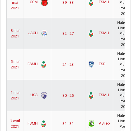
CSM
FSMH
mai
39 - 33
PlayOu
2021
Poule 
20/21
Nationa
Homm
8 mai
JSCH
FSMH
32 - 27
PlayOu
2021
Poule 
20/21
Nationa
Homm
5 mai
FSMH
ESR
21 - 23
PlayOu
2021
Poule 
20/21
Nationa
Homm
1 mai
USS
FSMH
30 - 25
PlayOu
2021
Poule 
20/21
Nationa
7 avril
Homm
FSMH
ASTeb
31 - 31
2021
Poule 