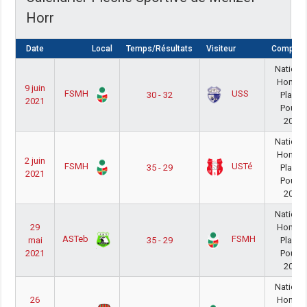
Horr
Date
Local
Temps/Résultats
Visiteur
Compétit
Nationa
Homm
9 juin
FSMH
USS
30 - 32
PlayOu
2021
Poule 
20/21
Nationa
Homm
2 juin
FSMH
USTé
35 - 29
PlayOu
2021
Poule 
20/21
Nationa
29
Homm
ASTeb
FSMH
mai
35 - 29
PlayOu
2021
Poule 
20/21
Nationa
26
Homm