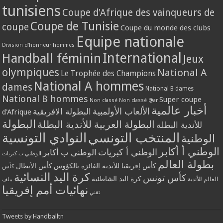
tunisiens
Coupe d'Afrique des vainqueurs de
Coupe de Tunisie
coupe
Coupe du monde des clubs
Equipe nationale
Division d'honneur hommes
International
Handball féminin
Jeux
olympiques
National A
Le Trophée des Champions
National A hommes
dames
National B dames
National B hommes
Super coupe
Non classé
Non classé @ar
أخبار عالمية
الألعاب الأولمبية
البطولة الافريقية
d'Afrique
البطولة
البطولة العربية للأندية البطلة
للأندية البطلة
المنتخب التونسي
النوادي التونسية
الوطنية
الوطني أ أكابر
الوطني أ كبريات
الوطني ب أكابر
الوطني ب كبريات
بطولة العالم
كأس إفريقيا للأندية الفائزة بالكؤوس
كأس الأبطال
كأس
كرة اليد النسائية
كأس تونس
كرة اليد الشاطئية
العالم للأندية
ملف
نهائيات أمم إفريقيا
تقني
Tweets by Handballtn