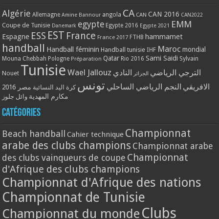
CA
Algérie
CAN 2016
Allemagne
angola
CAN
Amine Bannour
CAN2022
EMM
egypte
Coupe de Tunisie
Egypte 2016
Danemark
Egypte 2021
EST
ESS
France
Espagne
hammamet
France 2017
FTHB
handball
Maroc
Handball féminin
mondial
Handball tunisie
IHF
Qatar
Sami Saidi
Mouna Chebbah
Pologne
Rio 2016
Sylvain
Préparation
Tunisie
Wael Jallouz
الترجي الرياضي
النادي
Nouet
الجزائر
تونس
الافريقي
النجم الرياضي الساحلي
مصر 2016
كرة اليد النسائية
مكارم المهدية
وائل جلوز
Catégories
Championnat
Beach handball
Cahier technique
arabe des clubs champions
Championnat arabe
Championnat
des clubs vainqueurs de coupe
d'Afrique des clubs champions
Championnat d'Afrique des nations
Championnat de Tunisie
Clubs
Championnat du monde