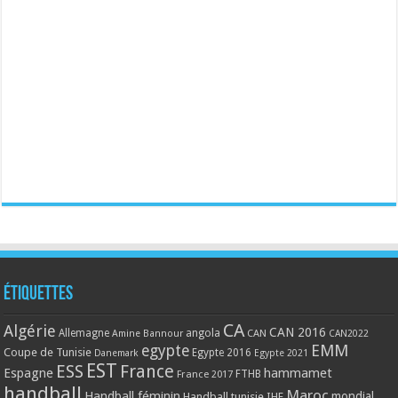
Étiquettes
CA
Algérie
CAN 2016
Allemagne
angola
CAN
Amine Bannour
CAN2022
EMM
egypte
Coupe de Tunisie
Egypte 2016
Danemark
Egypte 2021
EST
ESS
France
Espagne
hammamet
France 2017
FTHB
handball
Maroc
Handball féminin
mondial
Handball tunisie
IHF