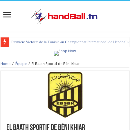
Première Victoire de la Tunisie au Championnat International de Handball 
tournoi international Hammamet 2023 : programme et liste des joueurs co
Home
/
Équipe
/
El Baath Sportif de Béni Khiar
El Baath Sportif de Béni Khiar