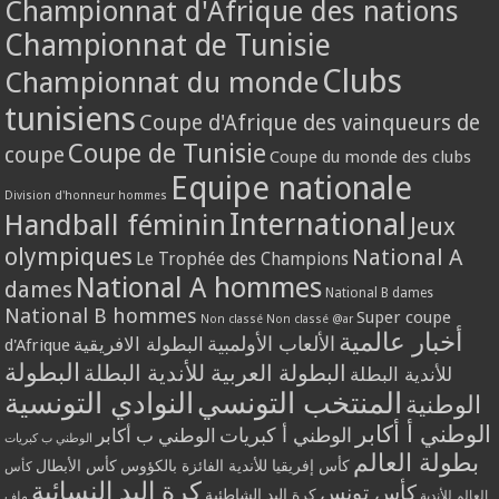
Championnat d'Afrique des nations
Championnat de Tunisie
Clubs
Championnat du monde
tunisiens
Coupe d'Afrique des vainqueurs de
Coupe de Tunisie
coupe
Coupe du monde des clubs
Equipe nationale
Division d'honneur hommes
International
Handball féminin
Jeux
olympiques
National A
Le Trophée des Champions
National A hommes
dames
National B dames
National B hommes
Super coupe
Non classé
Non classé @ar
أخبار عالمية
الألعاب الأولمبية
البطولة الافريقية
d'Afrique
البطولة
البطولة العربية للأندية البطلة
للأندية البطلة
المنتخب التونسي
النوادي التونسية
الوطنية
الوطني أ أكابر
الوطني أ كبريات
الوطني ب أكابر
الوطني ب كبريات
بطولة العالم
كأس إفريقيا للأندية الفائزة بالكؤوس
كأس الأبطال
كأس
كرة اليد النسائية
كأس تونس
كرة اليد الشاطئية
العالم للأندية
ملف