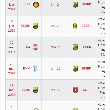
Homme
EST
EBSBK
juin
31 - 24
PlayOff
2021
20/21
National
5
Homme
EBSBK
CSSE
juin
26 - 29
PlayOff
2021
20/21
National
29
Homme
CA
EBSBK
mai
30 - 26
PlayOff
2021
20/21
National
26
Homme
EMM
EBSBK
mai
31 - 27
PlayOff
2021
20/21
National
22
Homme
EBSBK
ESS
mai
29 - 32
PlayOff
2021
20/21
National
4
Homme