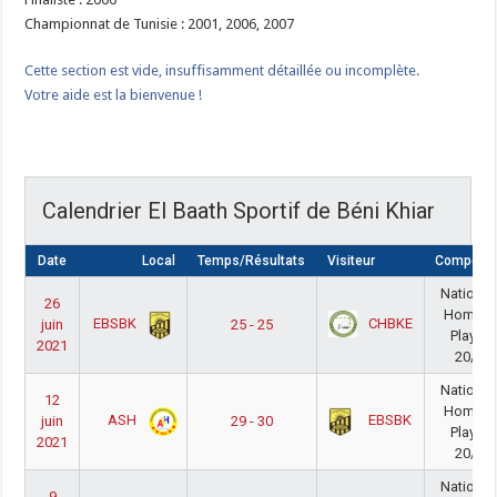
Championnat de Tunisie : 2001, 2006, 2007
Cette section est vide, insuffisamment détaillée ou incomplète.
Votre aide est la bienvenue !
Calendrier El Baath Sportif de Béni Khiar
Date
Local
Temps/Résultats
Visiteur
Compétiti
National
26
Homme
EBSBK
CHBKE
juin
25 - 25
PlayOff
2021
20/21
National
12
Homme
ASH
EBSBK
juin
29 - 30
PlayOff
2021
20/21
National
9