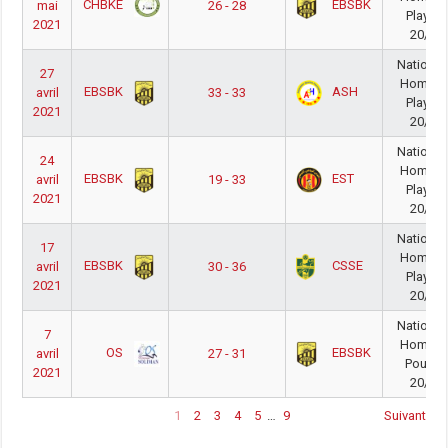
CHBKE
EBSBK
mai
26 - 28
PlayOff
2021
20/21
National
27
Homme
EBSBK
ASH
avril
33 - 33
PlayOff
2021
20/21
National
24
Homme
EBSBK
EST
avril
19 - 33
PlayOff
2021
20/21
National
17
Homme
EBSBK
CSSE
avril
30 - 36
PlayOff
2021
20/21
National
7
Homme
OS
EBSBK
avril
27 - 31
Poule 
2021
20/21
1
2
3
4
5
…
9
Suivant