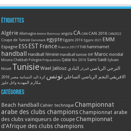
Étiquettes
CA
Algérie
CAN 2016
Allemagne
angola
CAN
Amine Bannour
CAN2022
EMM
egypte
Coupe de Tunisie
Egypte 2016
Danemark
Egypte 2021
EST
ESS
France
Espagne
hammamet
France 2017
FTHB
handball
Maroc
Handball féminin
mondial
Handball tunisie
IHF
Qatar
Sami Saidi
Mouna Chebbah
Pologne
Rio 2016
Sylvain
Préparation
Tunisie
Wael Jallouz
الترجي الرياضي
النادي
Nouet
الجزائر
تونس
الافريقي
النجم الرياضي الساحلي
مصر 2016
كرة اليد النسائية
مكارم المهدية
وائل جلوز
Catégories
Championnat
Beach handball
Cahier technique
arabe des clubs champions
Championnat arabe
Championnat
des clubs vainqueurs de coupe
d'Afrique des clubs champions