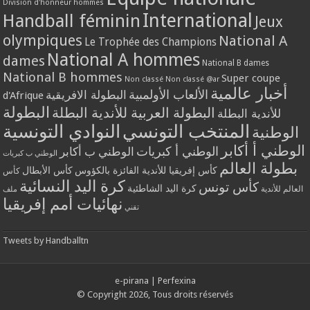
Division d'honneur hommes
International
Handball féminin
Jeux
olympiques
National A
Le Trophée des Champions
National A hommes
dames
National B dames
National B hommes
Super coupe
Non classé
Non classé @ar
أخبار عالمية
الألعاب الأولمبية
البطولة الافريقية
d'Afrique
البطولة
البطولة العربية للأندية البطلة
للأندية البطلة
المنتخب التونسي
النوادي التونسية
الوطنية
الوطني أ أكابر
الوطني أ كبريات
الوطني ب أكابر
الوطني ب كبريات
بطولة العالم
كأس إفريقيا للأندية الفائزة بالكؤوس
كأس الأبطال
كأس
كرة اليد النسائية
كأس تونس
كرة اليد الشاطئية
العالم للأندية
ملف
نهائيات أمم إفريقيا
تقني
Tweets by Handballtn
e-pirana
|
Perfexina
© Copyright 2026, Tous droits réservés