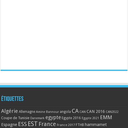
Étiquettes
CA
Algérie
CAN 2016
Allemagne
angola
CAN
Amine Bannour
CAN2022
EMM
egypte
Coupe de Tunisie
Egypte 2016
Danemark
Egypte 2021
EST
ESS
France
Espagne
hammamet
France 2017
FTHB