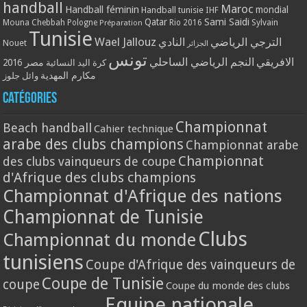
handball
Maroc
Handball féminin
mondial
Handball tunisie
IHF
Qatar
Sami Saidi
Mouna Chebbah
Pologne
Rio 2016
Sylvain
Préparation
Tunisie
Wael Jallouz
الترجي الرياضي
النادي
Nouet
الجزائر
تونس
الافريقي
النجم الرياضي الساحلي
مصر 2016
كرة اليد النسائية
مكارم المهدية
وائل جلوز
Catégories
Championnat
Beach handball
Cahier technique
arabe des clubs champions
Championnat arabe
Championnat
des clubs vainqueurs de coupe
d'Afrique des clubs champions
Championnat d'Afrique des nations
Championnat de Tunisie
Clubs
Championnat du monde
tunisiens
Coupe d'Afrique des vainqueurs de
Coupe de Tunisie
coupe
Coupe du monde des clubs
Equipe nationale