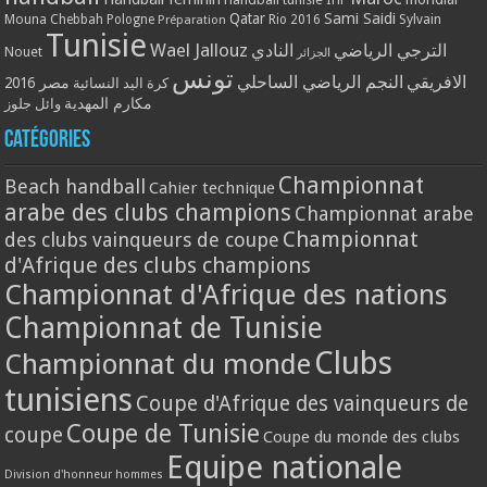
Qatar
Sami Saidi
Mouna Chebbah
Pologne
Rio 2016
Sylvain
Préparation
Tunisie
Wael Jallouz
الترجي الرياضي
النادي
Nouet
الجزائر
تونس
الافريقي
النجم الرياضي الساحلي
مصر 2016
كرة اليد النسائية
مكارم المهدية
وائل جلوز
Catégories
Championnat
Beach handball
Cahier technique
arabe des clubs champions
Championnat arabe
Championnat
des clubs vainqueurs de coupe
d'Afrique des clubs champions
Championnat d'Afrique des nations
Championnat de Tunisie
Clubs
Championnat du monde
tunisiens
Coupe d'Afrique des vainqueurs de
Coupe de Tunisie
coupe
Coupe du monde des clubs
Equipe nationale
Division d'honneur hommes