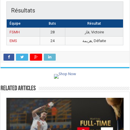
Résultats
Équipe
Buts
Résultat
FSMH
28
فاز, Victoire
EMS
24
هزيمة, Défaite
Related Articles