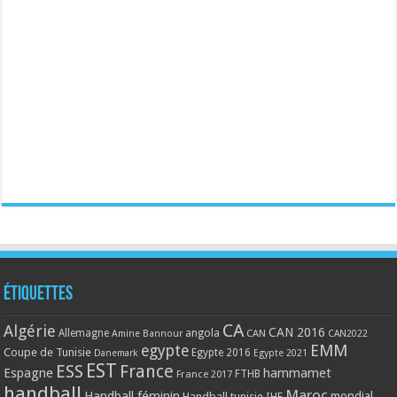
Étiquettes
CA
Algérie
CAN 2016
Allemagne
angola
CAN
Amine Bannour
CAN2022
EMM
egypte
Coupe de Tunisie
Egypte 2016
Danemark
Egypte 2021
EST
ESS
France
Espagne
hammamet
France 2017
FTHB
handball
Maroc
Handball féminin
mondial
Handball tunisie
IHF