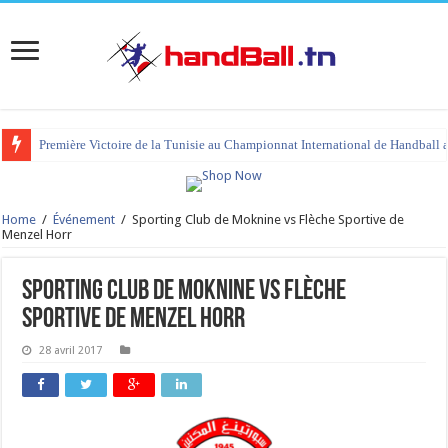
Première Victoire de la Tunisie au Championnat International de Handball 
tournoi international Hammamet 2023 : programme et liste des joueurs co
Home
/
Événement
/
Sporting Club de Moknine vs Flèche Sportive de
Menzel Horr
Sporting Club de Moknine vs Flèche
Sportive de Menzel Horr
28 avril 2017