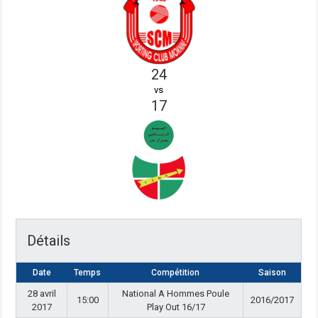
24
vs
17
Détails
Date
Temps
Compétition
Saison
28 avril
National A Hommes Poule
15:00
2016/2017
2017
Play Out 16/17