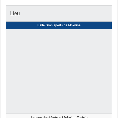
Lieu
Salle Omnisports de Moknine
Avenue des Martyrs, Moknine, Tunisie