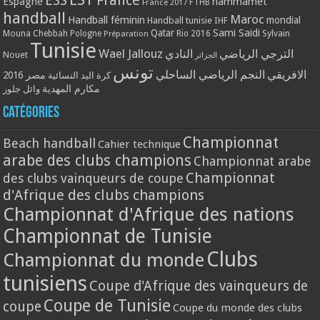
ESS
France
Espagne
hammamet
France 2017
FTHB
handball
Maroc
Handball féminin
mondial
Handball tunisie
IHF
Qatar
Sami Saidi
Mouna Chebbah
Pologne
Rio 2016
Sylvain
Préparation
Tunisie
Wael Jallouz
الترجي الرياضي
النادي
Nouet
الجزائر
تونس
الافريقي
النجم الرياضي الساحلي
مصر 2016
كرة اليد النسائية
مكارم المهدية
وائل جلوز
Catégories
Championnat
Beach handball
Cahier technique
arabe des clubs champions
Championnat arabe
Championnat
des clubs vainqueurs de coupe
d'Afrique des clubs champions
Championnat d'Afrique des nations
Championnat de Tunisie
Clubs
Championnat du monde
tunisiens
Coupe d'Afrique des vainqueurs de
Coupe de Tunisie
coupe
Coupe du monde des clubs