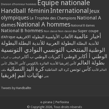
Equipe nationale
Division d'honneur hommes
International
Handball féminin
Jeux
olympiques
National A
Le Trophée des Champions
National A hommes
dames
National B dames
National B hommes
Super coupe
Non classé
Non classé @ar
أخبار عالمية
الألعاب الأولمبية
البطولة الافريقية
d'Afrique
البطولة
البطولة العربية للأندية البطلة
للأندية البطلة
المنتخب التونسي
النوادي التونسية
الوطنية
الوطني أ أكابر
الوطني أ كبريات
الوطني ب أكابر
الوطني ب كبريات
بطولة العالم
كأس إفريقيا للأندية الفائزة بالكؤوس
كأس الأبطال
كأس
كرة اليد النسائية
كأس تونس
كرة اليد الشاطئية
العالم للأندية
ملف
نهائيات أمم إفريقيا
تقني
Tweets by Handballtn
e-pirana
|
Perfexina
© Copyright 2026, Tous droits réservés