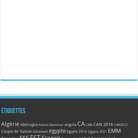
Étiquettes
CA
Algérie
CAN 2016
Allemagne
angola
CAN
Amine Bannour
CAN2022
EMM
egypte
Coupe de Tunisie
Egypte 2016
Danemark
Egypte 2021
EST