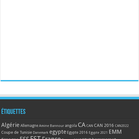
Étiquettes
CA
Algérie
CAN 2016
Allemagne
angola
CAN
Amine Bannour
CAN2022
EMM
egypte
Coupe de Tunisie
Egypte 2016
Danemark
Egypte 2021
EST