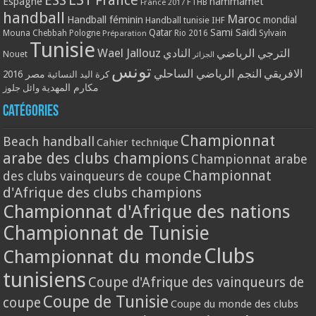
ESS
France
Espagne
hammamet
France 2017
FTHB
handball
Maroc
Handball féminin
mondial
Handball tunisie
IHF
Qatar
Sami Saidi
Mouna Chebbah
Pologne
Rio 2016
Sylvain
Préparation
Tunisie
Wael Jallouz
الترجي الرياضي
النادي
Nouet
الجزائر
تونس
الافريقي
النجم الرياضي الساحلي
مصر 2016
كرة اليد النسائية
مكارم المهدية
وائل جلوز
Catégories
Championnat
Beach handball
Cahier technique
arabe des clubs champions
Championnat arabe
Championnat
des clubs vainqueurs de coupe
d'Afrique des clubs champions
Championnat d'Afrique des nations
Championnat de Tunisie
Clubs
Championnat du monde
tunisiens
Coupe d'Afrique des vainqueurs de
Coupe de Tunisie
coupe
Coupe du monde des clubs