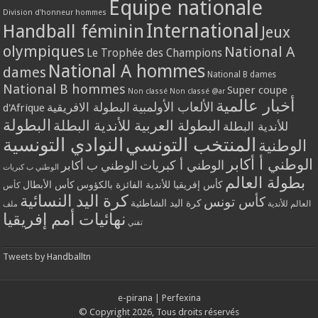
Equipe nationale
Division d'honneur hommes
International
Handball féminin
Jeux
olympiques
National A
Le Trophée des Champions
National A hommes
dames
National B dames
National B hommes
Super coupe
Non classé
Non classé @ar
أخبار عالمية
الألعاب الأولمبية
البطولة الافريقية
d'Afrique
البطولة
البطولة العربية للأندية البطلة
للأندية البطلة
المنتخب التونسي
النوادي التونسية
الوطنية
الوطني أ أكابر
الوطني أ كبريات
الوطني ب أكابر
الوطني ب كبريات
بطولة العالم
كأس إفريقيا للأندية الفائزة بالكؤوس
كأس الأبطال
كأس
كرة اليد النسائية
كأس تونس
كرة اليد الشاطئية
العالم للأندية
ملف
نهائيات أمم إفريقيا
تقني
Tweets by Handballtn
e-pirana
|
Perfexina
© Copyright 2026, Tous droits réservés