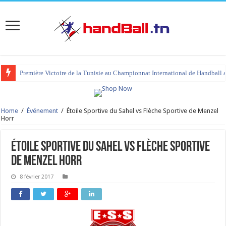
Première Victoire de la Tunisie au Championnat International de Handball 
tournoi international Hammamet 2023 : programme et liste des joueurs co
Home
/
Événement
/
Étoile Sportive du Sahel vs Flèche Sportive de Menzel
Horr
Étoile Sportive du Sahel vs Flèche Sportive
de Menzel Horr
8 février 2017