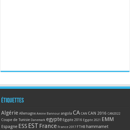
Étiquettes
CA
Algérie
CAN 2016
Allemagne
angola
CAN
Amine Bannour
CAN2022
EMM
egypte
Coupe de Tunisie
Egypte 2016
Danemark
Egypte 2021
EST
ESS
France
Espagne
hammamet
France 2017
FTHB