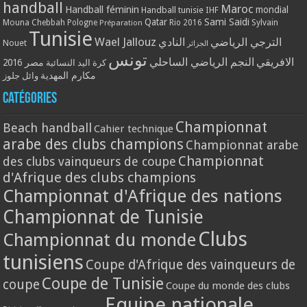
handball
Maroc
Handball féminin
mondial
Handball tunisie
IHF
Qatar
Sami Saidi
Mouna Chebbah
Pologne
Rio 2016
Sylvain
Préparation
Tunisie
Wael Jallouz
الترجي الرياضي
النادي
Nouet
الجزائر
تونس
الافريقي
النجم الرياضي الساحلي
مصر 2016
كرة اليد النسائية
مكارم المهدية
وائل جلوز
Catégories
Championnat
Beach handball
Cahier technique
arabe des clubs champions
Championnat arabe
Championnat
des clubs vainqueurs de coupe
d'Afrique des clubs champions
Championnat d'Afrique des nations
Championnat de Tunisie
Clubs
Championnat du monde
tunisiens
Coupe d'Afrique des vainqueurs de
Coupe de Tunisie
coupe
Coupe du monde des clubs
Equipe nationale