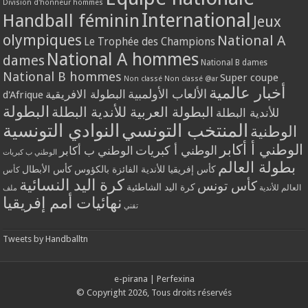
Division d'honneur hommes
International
Handball féminin
Jeux
olympiques
National A
Le Trophée des Champions
National A hommes
dames
National B dames
National B hommes
Super coupe
Non classé
Non classé @ar
أخبار عالمية
الألعاب الأولمبية
البطولة الافريقية
d'Afrique
البطولة
البطولة العربية للأندية البطلة
للأندية البطلة
المنتخب التونسي
النوادي التونسية
الوطنية
الوطني أ أكابر
الوطني أ كبريات
الوطني ب أكابر
الوطني ب كبريات
بطولة العالم
كأس إفريقيا للأندية الفائزة بالكؤوس
كأس الأبطال
كأس
كرة اليد النسائية
كأس تونس
كرة اليد الشاطئية
العالم للأندية
ملف
نهائيات أمم إفريقيا
تقني
Tweets by Handballtn
e-pirana
|
Perfexina
© Copyright 2026, Tous droits réservés