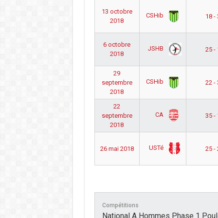
13 octobre
CSHib
18 -
2018
6 octobre
JSHB
25 -
2018
29
CSHib
septembre
22 -
2018
22
CA
septembre
35 -
2018
USTé
26 mai 2018
25 -
Compétitions
National A Hommes Phase 1 Poul