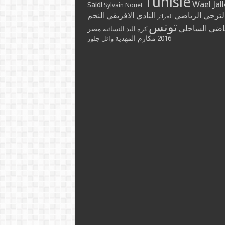
Tunisie
Wael Jal
Saidi
Sylvain Nouet
لترجي الرياضي
النادي الافريقي
النجم
الجزائر
تونس
ياضي الساحلي
مصر
كرة اليد النسائية
مكارم المهدية
2016
وائل جلوز