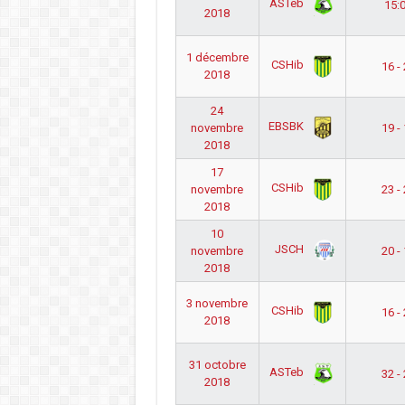
ASTeb
15:
2018
1 décembre
CSHib
16 -
2018
24
EBSBK
novembre
19 -
2018
17
CSHib
novembre
23 -
2018
10
JSCH
novembre
20 -
2018
3 novembre
CSHib
16 -
2018
31 octobre
ASTeb
32 -
2018