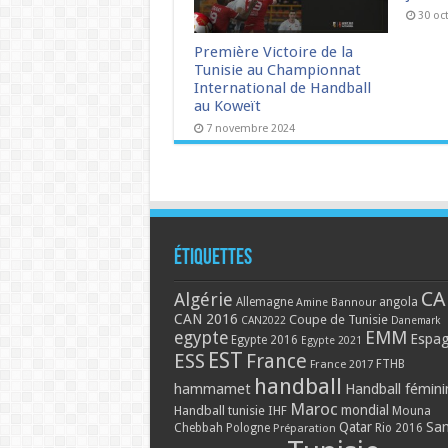
30 oc
Première Victoire de la
Tunisie au Championnat
International de Handball
au Koweït
7 novembre 2024
Étiquettes
CA
Algérie
Allemagne
angola
Amine Bannour
CAN 2016
Coupe de Tunisie
CAN2022
Danemark
EMM
egypte
Espa
Egypte 2016
Egypte 2021
EST
ESS
France
France 2017
FTHB
handball
hammamet
Handball fémini
Maroc
mondial
Handball tunisie
IHF
Mouna
Qatar
Sa
Chebbah
Pologne
Rio 2016
Préparation