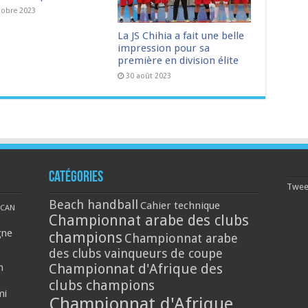
tobre 2023
La JS Chihia a fait une belle
impression pour sa
première en division élite
30 août 2023
Catégories
Tweet
Beach handball
Cahier technique
CAN
Championnat arabe des clubs
gne
champions
Championnat arabe
des clubs vainqueurs de coupe
Championnat d'Afrique des
n
clubs champions
mi
Championnat d'Afrique