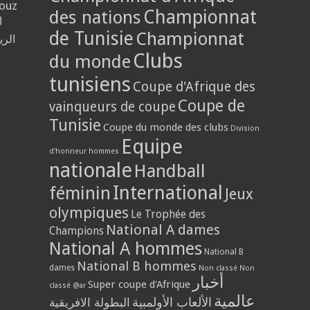
louz
Championnat
des nations
ا
de Tunisie
Championnat
الر
Clubs
du monde
tunisiens
Coupe d'Afrique des
Coupe de
vainqueurs de coupe
Tunisie
Coupe du monde des clubs
Division
Equipe
d'honneur hommes
nationale
Handball
International
féminin
Jeux
olympiques
Le Trophée des
National A dames
Champions
National A hommes
National B
National B hommes
dames
Non classé
Non
أخبار
Super coupe d'Afrique
classé @ar
عالمية
الألعاب الأولمبية
البطولة الافريقية