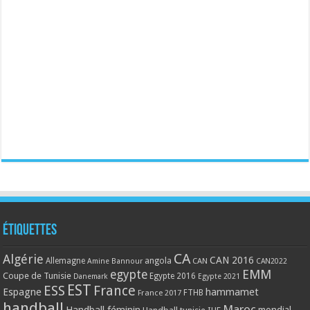
Étiquettes
CA
Algérie
CAN 2016
Allemagne
angola
CAN
Amine Bannour
CAN2022
EMM
egypte
Coupe de Tunisie
Egypte 2016
Danemark
Egypte 2021
EST
ESS
France
Espagne
hammamet
France 2017
FTHB
handball
Maroc
Handball féminin
mondial