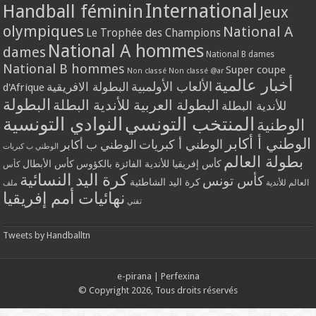
International
Handball féminin
Jeux
olympiques
National A
Le Trophée des Champions
National A hommes
dames
National B dames
National B hommes
Super coupe
Non classé
Non classé @ar
أخبار عالمية
الألعاب الأولمبية
البطولة الافريقية
d'Afrique
البطولة
البطولة العربية للأندية البطلة
للأندية البطلة
المنتخب التونسي
النوادي التونسية
الوطنية
الوطني أ أكابر
الوطني أ كبريات
الوطني ب أكابر
الوطني ب كبريات
بطولة العالم
كأس إفريقيا للأندية الفائزة بالكؤوس
كأس الأبطال
كأس
كرة اليد النسائية
كأس تونس
كرة اليد الشاطئية
العالم للأندية
ملف
نهائيات أمم إفريقيا
تقني
Tweets by Handballtn
e-pirana
|
Perfexina
© Copyright 2026, Tous droits réservés