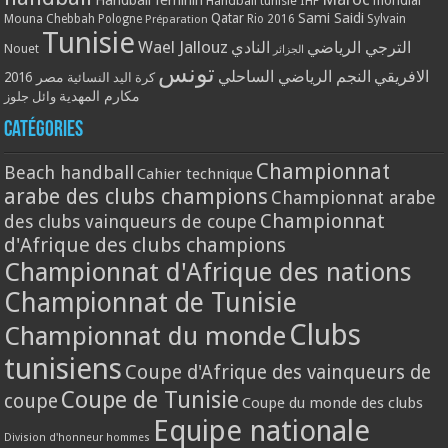
Handball tunisie
IHF
Qatar
Sami Saidi
Mouna Chebbah
Pologne
Rio 2016
Sylvain
Préparation
Tunisie
Wael Jallouz
الترجي الرياضي
النادي
Nouet
الجزائر
تونس
الافريقي
النجم الرياضي الساحلي
مصر 2016
كرة اليد النسائية
مكارم المهدية
وائل جلوز
Catégories
Championnat
Beach handball
Cahier technique
arabe des clubs champions
Championnat arabe
Championnat
des clubs vainqueurs de coupe
d'Afrique des clubs champions
Championnat d'Afrique des nations
Championnat de Tunisie
Clubs
Championnat du monde
tunisiens
Coupe d'Afrique des vainqueurs de
Coupe de Tunisie
coupe
Coupe du monde des clubs
Equipe nationale
Division d'honneur hommes