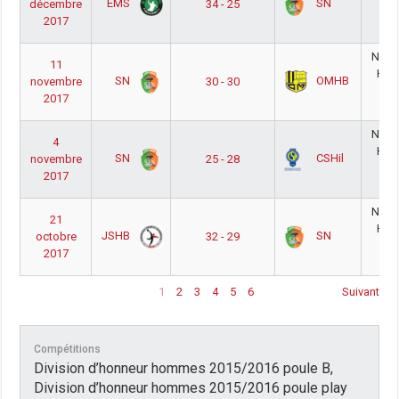
EMS
SN
décembre
34 - 25
Pou
2017
17
Natio
11
Ho
SN
OMHB
novembre
30 - 30
Pou
2017
17
Natio
4
Ho
SN
CSHil
novembre
25 - 28
Pou
2017
17
Natio
21
Ho
JSHB
SN
octobre
32 - 29
Pou
2017
17
1
2
3
4
5
6
Suivant
Compétitions
Division d’honneur hommes 2015/2016 poule B,
Division d’honneur hommes 2015/2016 poule play