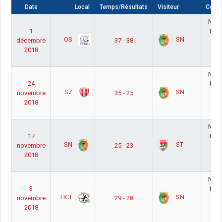
Date
Local
Temps/Résultats
Visiteur
Compé
Nati
1
Ho
OS
SN
décembre
37 - 38
Pha
2018
Pou
18
Nati
24
Ho
SZ
SN
novembre
35 - 25
Pha
2018
Pou
18
Nati
17
Ho
SN
ST
novembre
25 - 23
Pha
2018
Pou
18
Nati
3
Ho
HCT
SN
novembre
29 - 28
Pha
2018
Pou
18