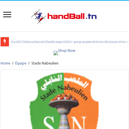
La JS Chihia a fait une belle impression pour sa première en division élite
Home
/
Équipe
/
Stade Nabeulien