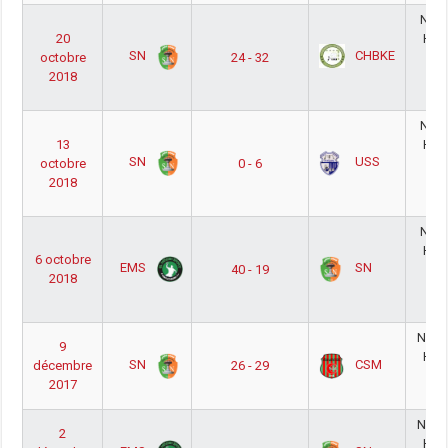
Nati
20
Ho
SN
CHBKE
octobre
24 - 32
Pha
2018
Pou
18
Nati
13
Ho
SN
USS
octobre
0 - 6
Pha
2018
Pou
18
Nati
Ho
6 octobre
EMS
SN
40 - 19
Pha
2018
Pou
18
Natio
9
Ho
SN
CSM
décembre
26 - 29
Pou
2017
17
Natio
2
Ho