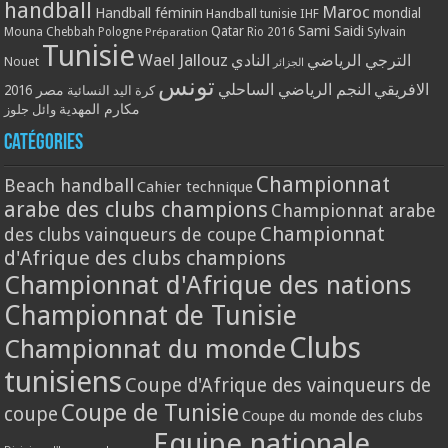
handball
Maroc
Handball féminin
mondial
Handball tunisie
IHF
Qatar
Sami Saidi
Mouna Chebbah
Pologne
Rio 2016
Sylvain
Préparation
Tunisie
Wael Jallouz
الترجي الرياضي
النادي
Nouet
الجزائر
تونس
الافريقي
النجم الرياضي الساحلي
مصر 2016
كرة اليد النسائية
مكارم المهدية
وائل جلوز
Catégories
Championnat
Beach handball
Cahier technique
arabe des clubs champions
Championnat arabe
Championnat
des clubs vainqueurs de coupe
d'Afrique des clubs champions
Championnat d'Afrique des nations
Championnat de Tunisie
Clubs
Championnat du monde
tunisiens
Coupe d'Afrique des vainqueurs de
Coupe de Tunisie
coupe
Coupe du monde des clubs
Equipe nationale