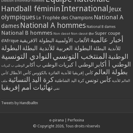
Division d'honneur hommes
International
Handball féminin
Jeux
olympiques
National A
Le Trophée des Champions
National A hommes
dames
National B dames
National B hommes
Super coupe
Non classé
Non classé @ar
أخبار عالمية
الألعاب الأولمبية
البطولة الافريقية
d'Afrique
البطولة
البطولة العربية للأندية البطلة
للأندية البطلة
المنتخب التونسي
النوادي التونسية
الوطنية
الوطني أ أكابر
الوطني أ كبريات
الوطني ب أكابر
الوطني ب كبريات
بطولة العالم
كأس إفريقيا للأندية الفائزة بالكؤوس
كأس الأبطال
كأس
كرة اليد النسائية
كأس تونس
كرة اليد الشاطئية
العالم للأندية
ملف
نهائيات أمم إفريقيا
تقني
Tweets by Handballtn
e-pirana
|
Perfexina
© Copyright 2026, Tous droits réservés