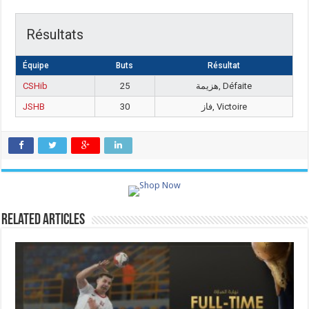
Résultats
Équipe
Buts
Résultat
CSHib
25
هزيمة, Défaite
JSHB
30
فاز, Victoire
Related Articles