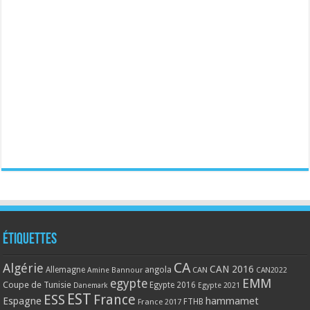
Étiquettes
CA
Algérie
CAN 2016
Allemagne
angola
CAN
Amine Bannour
CAN2022
EMM
egypte
Coupe de Tunisie
Egypte 2016
Danemark
Egypte 2021
EST
ESS
France
Espagne
hammamet
France 2017
FTHB