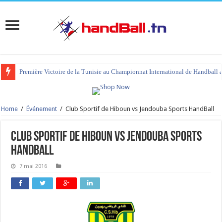
Première Victoire de la Tunisie au Championnat International de Handball 
tournoi international Hammamet 2023 : programme et liste des joueurs co
Home
/
Événement
/
Club Sportif de Hiboun vs Jendouba Sports HandBall
Club Sportif de Hiboun vs Jendouba Sports
HandBall
7 mai 2016