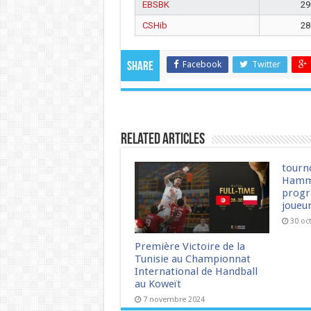
EBSBK
29
CSHib
28
Facebook
Twitter
Share
Related Articles
tourn
Hamm
progr
joueu
30 oc
Première Victoire de la
Tunisie au Championnat
International de Handball
au Koweït
7 novembre 2024