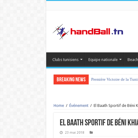
Clubs tunisiens
Equipe nationale
Beach
Breaking News
Première Victoire de la Tun
Home
/
Événement
/
El Baath Sportif de Béni 
El Baath Sportif de Béni Khi
23 mai 2018