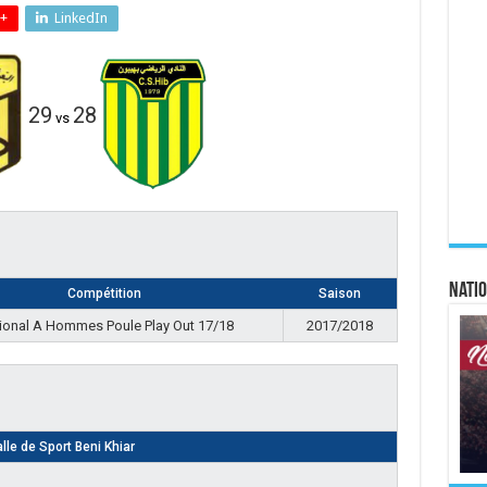
+
LinkedIn
29
28
vs
Natio
Compétition
Saison
ional A Hommes Poule Play Out 17/18
2017/2018
lle de Sport Beni Khiar