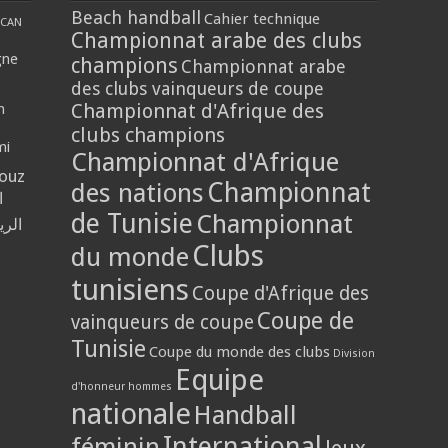
Beach handball
Cahier technique
CAN
Championnat arabe des clubs
gne
champions
Championnat arabe
des clubs vainqueurs de coupe
Championnat d'Afrique des
n
clubs champions
mi
Championnat d'Afrique
louz
Championnat
des nations
ا
de Tunisie
Championnat
الر
Clubs
du monde
tunisiens
Coupe d'Afrique des
Coupe de
vainqueurs de coupe
Tunisie
Coupe du monde des clubs
Division
Equipe
d'honneur hommes
nationale
Handball
International
féminin