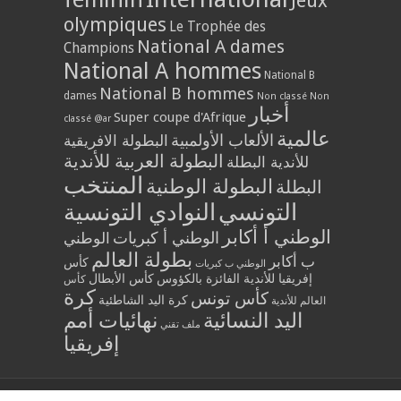
Jeux
olympiques
Le Trophée des
National A dames
Champions
National A hommes
National B
National B hommes
dames
Non classé
Non
أخبار
Super coupe d'Afrique
classé @ar
عالمية
الألعاب الأولمبية
البطولة الافريقية
البطولة العربية للأندية
للأندية البطلة
المنتخب
البطولة الوطنية
البطلة
التونسي
النوادي التونسية
الوطني أ أكابر
الوطني أ كبريات
الوطني
بطولة العالم
ب أكابر
كأس
الوطني ب كبريات
إفريقيا للأندية الفائزة بالكؤوس
كأس الأبطال
كأس
كرة
كأس تونس
كرة اليد الشاطئية
العالم للأندية
اليد النسائية
نهائيات أمم
ملف تقني
إفريقيا