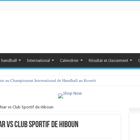
 handball
International
Calendrier
Résultat et classement
C
isie au Championnat International de Handball au Koweït
Khiar vs Club Sportif de Hiboun
ar vs Club Sportif de Hiboun