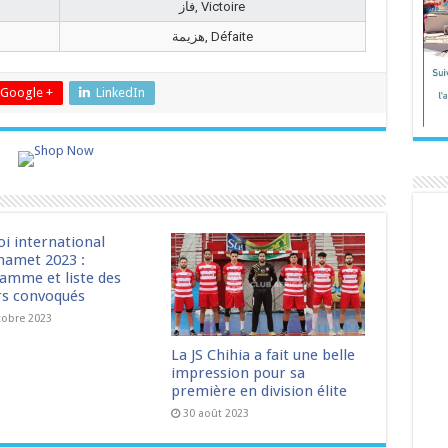
فاز, Victoire
هزيمة, Défaite
Google +
LinkedIn
oi international
amet 2023 :
amme et liste des
rs convoqués
tobre 2023
La JS Chihia a fait une belle
impression pour sa
première en division élite
30 août 2023