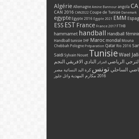
CA
Algérie
Allemagne
angola
Amine Bannour
CAN 2016
Coupe de Tunisie
CAN2022
Danemark
EMM
egypte
Espa
Egypte 2016
Egypte 2021
EST
ESS
France
France 2017
FTHB
handball
hammamet
Handball fémini
Maroc
mondial
Handball tunisie
IHF
Mouna
Qatar
Sa
Chebbah
Pologne
Rio 2016
Préparation
Tunisie
Wael Jal
Saidi
Sylvain Nouet
لترجي الرياضي
النادي الافريقي
النجم
الجزائر
تونس
ياضي الساحلي
مصر
كرة اليد النسائية
مكارم المهدية
2016
وائل جلوز