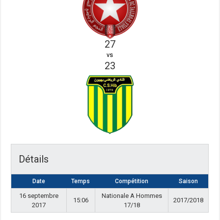
27
vs
23
Détails
Date
Temps
Compétition
Saison
16 septembre
Nationale A Hommes
15:06
2017/2018
2017
17/18