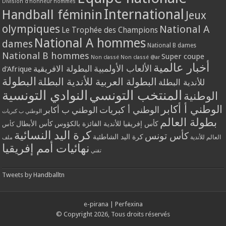
Division d'honneur hommes
International
Handball féminin
Jeux
olympiques
National A
Le Trophée des Champions
National A hommes
dames
National B dames
National B hommes
Super coupe
Non classé
Non classé @ar
أخبار عالمية
الألعاب الأولمبية
البطولة الافريقية
d'Afrique
البطولة
البطولة العربية للأندية البطلة
للأندية البطلة
المنتخب التونسي
النوادي التونسية
الوطنية
الوطني أ أكابر
الوطني أ كبريات
الوطني ب أكابر
الوطني ب كبريات
بطولة العالم
كأس إفريقيا للأندية الفائزة بالكؤوس
كأس الأبطال
كأس
كرة اليد النسائية
كأس تونس
كرة اليد الشاطئية
العالم للأندية
ملف
نهائيات أمم إفريقيا
تقني
Tweets by Handballtn
e-pirana
|
Perfexina
© Copyright 2026, Tous droits réservés