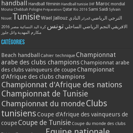
handball
Maroc
Handball féminin
mondial
Handball tunisie
IHF
Qatar
Sami Saidi
Mouna Chebbah
Pologne
Rio 2016
Sylvain
Préparation
Tunisie
Wael Jallouz
الترجي الرياضي
النادي
Nouet
الجزائر
تونس
الافريقي
النجم الرياضي الساحلي
مصر 2016
كرة اليد النسائية
مكارم المهدية
وائل جلوز
Catégories
Championnat
Beach handball
Cahier technique
arabe des clubs champions
Championnat arabe
Championnat
des clubs vainqueurs de coupe
d'Afrique des clubs champions
Championnat d'Afrique des nations
Championnat de Tunisie
Clubs
Championnat du monde
tunisiens
Coupe d'Afrique des vainqueurs de
Coupe de Tunisie
coupe
Coupe du monde des clubs
Equipe nationale