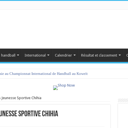
 handball
International
Calendrier
Résultat et classement
C
isie au Championnat International de Handball au Koweït
 Jeunesse Sportive Chihia
eunesse Sportive Chihia