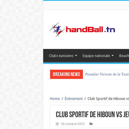
Clubs tunisiens
Equipe nationale
Beach
Breaking News
Première Victoire de la Tun
Home
/
Événement
/
Club Sportif de Hiboun vs
Club Sportif de Hiboun vs J
10 octobre 2015