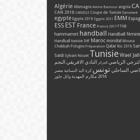
CA
Algérie
Allemagne
angola
Amine Bannour
CAN 2016
Coupe de Tunisie
CAN2022
Danemark
EMM
egypte
Espa
Egypte 2016
Egypte 2021
EST
ESS
France
France 2017
FTHB
handball
hammamet
Handball fémini
Maroc
mondial
Handball tunisie
IHF
Mouna
Qatar
Sa
Chebbah
Pologne
Rio 2016
Préparation
Tunisie
Wael Jal
Saidi
Sylvain Nouet
لترجي الرياضي
النادي الافريقي
النجم
الجزائر
تونس
ياضي الساحلي
مصر
كرة اليد النسائية
مكارم المهدية
2016
وائل جلوز