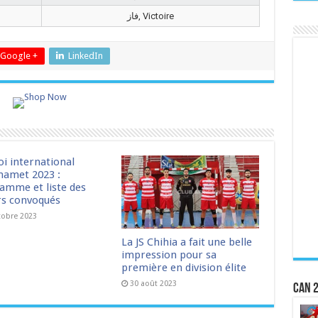
فاز, Victoire
Google +
LinkedIn
oi international
amet 2023 :
amme et liste des
rs convoqués
tobre 2023
La JS Chihia a fait une belle
impression pour sa
première en division élite
30 août 2023
CAN 2