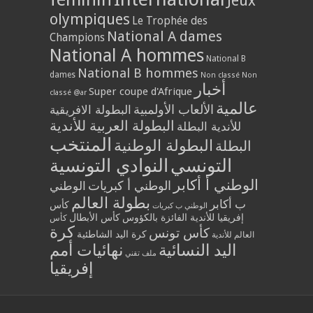
Jeux
olympiques
Le Trophée des
National A dames
Champions
National A hommes
National B
National B hommes
dames
Non classé
Non
أخبار
Super coupe d'Afrique
classé @ar
عالمية
الألعاب الأولمبية
البطولة الافريقية
البطولة العربية للأندية
للأندية البطلة
المنتخب
البطولة الوطنية
البطلة
التونسي
النوادي التونسية
الوطني أ أكابر
الوطني أ كبريات
الوطني
بطولة العالم
ب أكابر
كأس
الوطني ب كبريات
إفريقيا للأندية الفائزة بالكؤوس
كأس الأبطال
كأس
كرة
كأس تونس
كرة اليد الشاطئية
العالم للأندية
اليد النسائية
نهائيات أمم
ملف تقني
إفريقيا