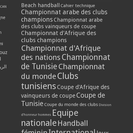
Beach handball
Cahier technique
CAN
Championnat arabe des clubs
gne
champions
Championnat arabe
des clubs vainqueurs de coupe
Championnat d'Afrique des
n
clubs champions
mi
Championnat d'Afrique
louz
Championnat
des nations
ا
de Tunisie
Championnat
الر
Clubs
du monde
tunisiens
Coupe d'Afrique des
Coupe de
vainqueurs de coupe
Tunisie
Coupe du monde des clubs
Division
Equipe
d'honneur hommes
nationale
Handball
International
féminin