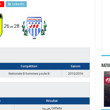
+
LinkedIn
26
28
vs
Natio
Compétition
Saison
Nationale B hommes poule B
2015/2016
s
Résultat
هزيمة, Défaite