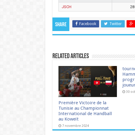
JSCH
28
Facebook
Twitter
Share
Related Articles
tourn
Hamm
progr
joueu
30 oc
Première Victoire de la
Tunisie au Championnat
International de Handball
au Koweït
7 novembre 2024