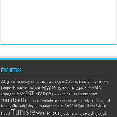
Étiquettes
CA
Algérie
CAN 2016
Allemagne
angola
CAN
Amine Bannour
CAN2022
EMM
egypte
Coupe de Tunisie
Egypte 2016
Danemark
Egypte 2021
EST
ESS
France
Espagne
hammamet
France 2017
FTHB
handball
Maroc
Handball féminin
mondial
Handball tunisie
IHF
Qatar
Sami Saidi
Mouna Chebbah
Pologne
Rio 2016
Sylvain
Préparation
Tunisie
Wael Jallouz
الترجي الرياضي
النادي
Nouet
الجزائر