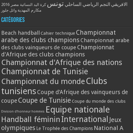
تونس
الافريقي
النجم الرياضي الساحلي
مصر 2016
كرة اليد النسائية
مكارم المهدية
وائل جلوز
Catégories
Championnat
Beach handball
Cahier technique
arabe des clubs champions
Championnat arabe
Championnat
des clubs vainqueurs de coupe
d'Afrique des clubs champions
Championnat d'Afrique des nations
Championnat de Tunisie
Clubs
Championnat du monde
tunisiens
Coupe d'Afrique des vainqueurs de
Coupe de Tunisie
coupe
Coupe du monde des clubs
Equipe nationale
Division d'honneur hommes
International
Handball féminin
Jeux
olympiques
National A
Le Trophée des Champions