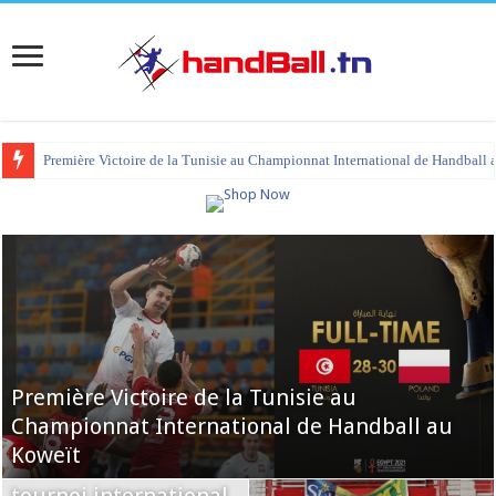
Première Victoire de la Tunisie au Championnat International de Handball 
Première Victoire de la Tunisie au
Championnat International de Handball au
Mondial Pologne/Suède 2023 : la liste de la
Koweït
Tunisie pour le mondial