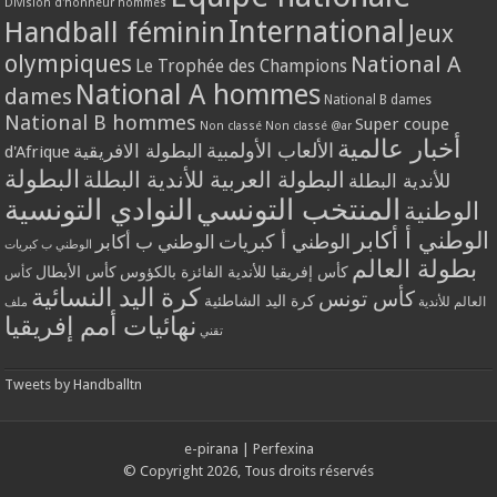
Division d'honneur hommes
International
Handball féminin
Jeux
olympiques
National A
Le Trophée des Champions
National A hommes
dames
National B dames
National B hommes
Super coupe
Non classé
Non classé @ar
أخبار عالمية
الألعاب الأولمبية
البطولة الافريقية
d'Afrique
البطولة
البطولة العربية للأندية البطلة
للأندية البطلة
المنتخب التونسي
النوادي التونسية
الوطنية
الوطني أ أكابر
الوطني أ كبريات
الوطني ب أكابر
الوطني ب كبريات
بطولة العالم
كأس إفريقيا للأندية الفائزة بالكؤوس
كأس الأبطال
كأس
كرة اليد النسائية
كأس تونس
كرة اليد الشاطئية
العالم للأندية
ملف
نهائيات أمم إفريقيا
تقني
Tweets by Handballtn
e-pirana
|
Perfexina
© Copyright 2026, Tous droits réservés