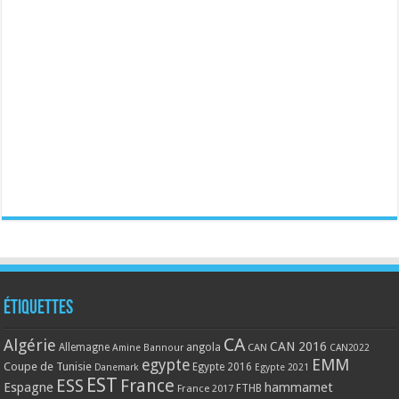
Étiquettes
CA
Algérie
CAN 2016
Allemagne
angola
CAN
Amine Bannour
CAN2022
EMM
egypte
Coupe de Tunisie
Egypte 2016
Danemark
Egypte 2021
EST
ESS
France
Espagne
hammamet
France 2017
FTHB