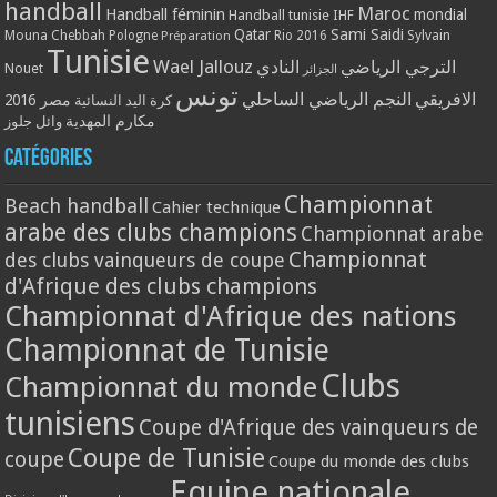
handball
Maroc
Handball féminin
mondial
Handball tunisie
IHF
Qatar
Sami Saidi
Mouna Chebbah
Pologne
Rio 2016
Sylvain
Préparation
Tunisie
Wael Jallouz
الترجي الرياضي
النادي
Nouet
الجزائر
تونس
الافريقي
النجم الرياضي الساحلي
مصر 2016
كرة اليد النسائية
مكارم المهدية
وائل جلوز
Catégories
Championnat
Beach handball
Cahier technique
arabe des clubs champions
Championnat arabe
Championnat
des clubs vainqueurs de coupe
d'Afrique des clubs champions
Championnat d'Afrique des nations
Championnat de Tunisie
Clubs
Championnat du monde
tunisiens
Coupe d'Afrique des vainqueurs de
Coupe de Tunisie
coupe
Coupe du monde des clubs
Equipe nationale