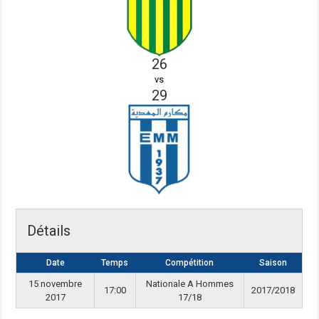
26
vs
29
Détails
Date
Temps
Compétition
Saison
15 novembre
Nationale A Hommes
17:00
2017/2018
2017
17/18