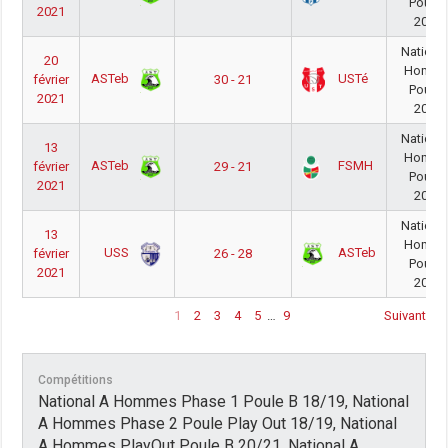
Poule 
2021
20/21
Nationa
20
Homm
ASTeb
USTé
février
30 - 21
Poule 
2021
20/21
Nationa
13
Homm
ASTeb
FSMH
février
29 - 21
Poule 
2021
20/21
Nationa
13
Homm
USS
ASTeb
février
26 - 28
Poule 
2021
20/21
1
2
3
4
5
…
9
Suivant
Compétitions
National A Hommes Phase 1 Poule B 18/19, National
A Hommes Phase 2 Poule Play Out 18/19, National
A Hommes PlayOut Poule B 20/21, National A