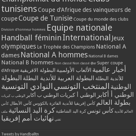
tunisiens
Coupe d'Afrique des vainqueurs de
Coupe de Tunisie
coupe
Coupe du monde des clubs
Equipe nationale
Division d'honneur hommes
International
Handball féminin
Jeux
olympiques
National A
Le Trophée des Champions
National A hommes
dames
National B dames
National B hommes
Super coupe
Non classé
Non classé @ar
أخبار عالمية
الألعاب الأولمبية
البطولة الافريقية
d'Afrique
البطولة
البطولة العربية للأندية البطلة
للأندية البطلة
المنتخب التونسي
النوادي التونسية
الوطنية
الوطني أ أكابر
الوطني أ كبريات
الوطني ب أكابر
الوطني ب كبريات
بطولة العالم
كأس إفريقيا للأندية الفائزة بالكؤوس
كأس الأبطال
كأس
كرة اليد النسائية
كأس تونس
كرة اليد الشاطئية
العالم للأندية
ملف
نهائيات أمم إفريقيا
تقني
Tweets by Handballtn