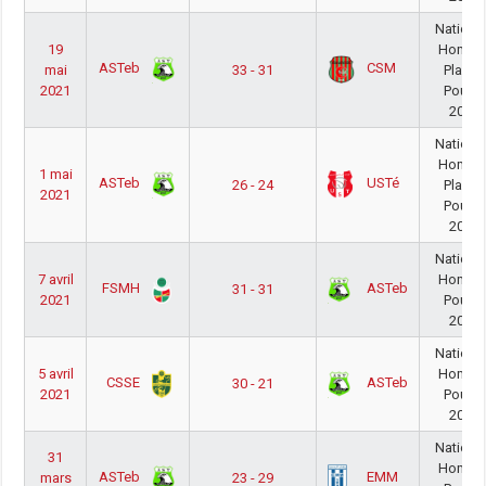
Nationa
19
Homm
ASTeb
CSM
mai
33 - 31
PlayOu
2021
Poule 
20/21
Nationa
Homm
1 mai
ASTeb
USTé
26 - 24
PlayOu
2021
Poule 
20/21
Nationa
7 avril
Homm
FSMH
ASTeb
31 - 31
2021
Poule 
20/21
Nationa
5 avril
Homm
CSSE
ASTeb
30 - 21
2021
Poule 
20/21
Nationa
31
Homm
ASTeb
EMM
mars
23 - 29