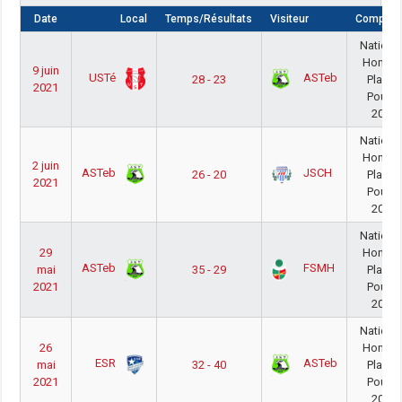
Date
Local
Temps/Résultats
Visiteur
Compétit
Nationa
Homm
9 juin
USTé
ASTeb
28 - 23
PlayOu
2021
Poule 
20/21
Nationa
Homm
2 juin
ASTeb
JSCH
26 - 20
PlayOu
2021
Poule 
20/21
Nationa
29
Homm
ASTeb
FSMH
mai
35 - 29
PlayOu
2021
Poule 
20/21
Nationa
26
Homm
ESR
ASTeb
mai
32 - 40
PlayOu
2021
Poule 
20/21