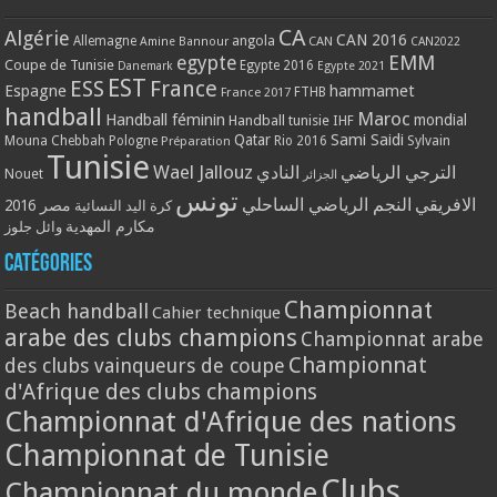
CA
Algérie
CAN 2016
Allemagne
angola
CAN
Amine Bannour
CAN2022
EMM
egypte
Coupe de Tunisie
Egypte 2016
Danemark
Egypte 2021
EST
ESS
France
Espagne
hammamet
France 2017
FTHB
handball
Maroc
Handball féminin
mondial
Handball tunisie
IHF
Qatar
Sami Saidi
Mouna Chebbah
Pologne
Rio 2016
Sylvain
Préparation
Tunisie
Wael Jallouz
الترجي الرياضي
النادي
Nouet
الجزائر
تونس
الافريقي
النجم الرياضي الساحلي
مصر 2016
كرة اليد النسائية
مكارم المهدية
وائل جلوز
Catégories
Championnat
Beach handball
Cahier technique
arabe des clubs champions
Championnat arabe
Championnat
des clubs vainqueurs de coupe
d'Afrique des clubs champions
Championnat d'Afrique des nations
Championnat de Tunisie
Clubs
Championnat du monde