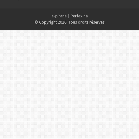
e-pirana
|
Perfexina
© Copyright 2026, Tous droits réservés