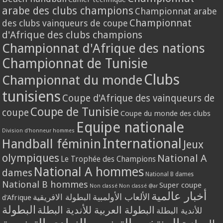
arabe des clubs champions
Championnat arabe
Championnat
des clubs vainqueurs de coupe
d'Afrique des clubs champions
Championnat d'Afrique des nations
Championnat de Tunisie
Clubs
Championnat du monde
tunisiens
Coupe d'Afrique des vainqueurs de
Coupe de Tunisie
coupe
Coupe du monde des clubs
Equipe nationale
Division d'honneur hommes
International
Handball féminin
Jeux
olympiques
National A
Le Trophée des Champions
National A hommes
dames
National B dames
National B hommes
Super coupe
Non classé
Non classé @ar
أخبار عالمية
الألعاب الأولمبية
البطولة الافريقية
d'Afrique
البطولة
البطولة العربية للأندية البطلة
للأندية البطلة