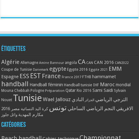
Étiquettes
CA
Algérie
CAN 2016
Allemagne
angola
CAN
Amine Bannour
CAN2022
EMM
egypte
Coupe de Tunisie
Egypte 2016
Danemark
Egypte 2021
EST
ESS
France
Espagne
hammamet
France 2017
FTHB
handball
Maroc
Handball féminin
mondial
Handball tunisie
IHF
Qatar
Sami Saidi
Mouna Chebbah
Pologne
Rio 2016
Sylvain
Préparation
Tunisie
Wael Jallouz
الترجي الرياضي
النادي
Nouet
الجزائر
تونس
الافريقي
النجم الرياضي الساحلي
مصر 2016
كرة اليد النسائية
مكارم المهدية
وائل جلوز
Catégories
Championnat
Beach handball
Cahier technique