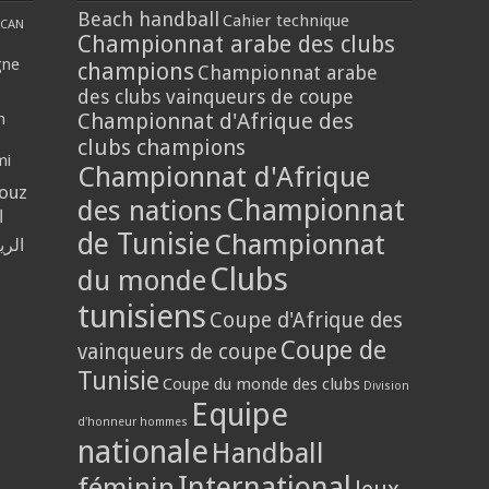
Beach handball
Cahier technique
CAN
Championnat arabe des clubs
gne
champions
Championnat arabe
des clubs vainqueurs de coupe
Championnat d'Afrique des
n
clubs champions
mi
Championnat d'Afrique
louz
Championnat
des nations
ا
de Tunisie
Championnat
الر
Clubs
du monde
tunisiens
Coupe d'Afrique des
Coupe de
vainqueurs de coupe
Tunisie
Coupe du monde des clubs
Division
Equipe
d'honneur hommes
nationale
Handball
International
féminin