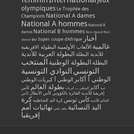
Jeux
olympiques
Le Trophée des
National A dames
Champions
National A hommes
National B
National B hommes
dames
Non classé
Non
أخبار
Super coupe d'Afrique
classé @ar
عالمية
الألعاب الأولمبية
البطولة الافريقية
البطولة العربية للأندية
للأندية البطلة
المنتخب
البطولة الوطنية
البطلة
التونسي
النوادي التونسية
الوطني أ أكابر
الوطني أ كبريات
الوطني
بطولة العالم
ب أكابر
كأس
الوطني ب كبريات
إفريقيا للأندية الفائزة بالكؤوس
كأس الأبطال
كأس
كرة
كأس تونس
كرة اليد الشاطئية
العالم للأندية
اليد النسائية
نهائيات أمم
ملف تقني
إفريقيا