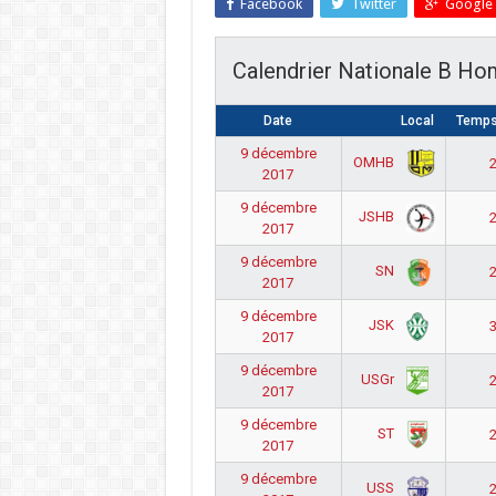
Facebook
Twitter
Google 
Calendrier Nationale B H
Date
Local
Temps
9 décembre
OMHB
2
2017
9 décembre
JSHB
2
2017
9 décembre
SN
2
2017
9 décembre
JSK
3
2017
9 décembre
USGr
2
2017
9 décembre
ST
2
2017
9 décembre
USS
2