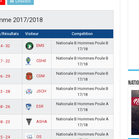
+
LinkedIn
omme 2017/2018
/Résultats
Visiteur
Compétition
Nationale B Hommes Poule B
EMS
4 - 32
17/18
Nationale B Hommes Poule B
CSHil
7 - 22
17/18
Nationale B Hommes Poule B
CSM
6 - 29
17/18
Natio
Nationale B Hommes Poule B
JSCH
3 - 28
17/18
Nationale B Hommes Poule A
ESR
8 - 26
17/18
Nationale B Hommes Poule A
ASHA
8 - 23
17/18
Nationale B Hommes Poule A
OS
5 - 24