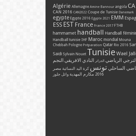
CA
Algérie
Allemagne
angola
Amine Bannour
CAN 2016
Coupe de Tunisie
CAN2022
Danemark
EMM
egypte
Espa
Egypte 2016
Egypte 2021
EST
ESS
France
France 2017
FTHB
handball
hammamet
Handball fémini
Maroc
mondial
Handball tunisie
IHF
Mouna
Qatar
Sa
Chebbah
Pologne
Rio 2016
Préparation
Tunisie
Wael Jal
Saidi
Sylvain Nouet
لترجي الرياضي
النادي الافريقي
النجم
الجزائر
تونس
ياضي الساحلي
مصر
كرة اليد النسائية
مكارم المهدية
2016
وائل جلوز