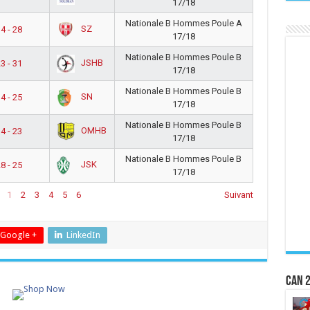
17/18
Nationale B Hommes Poule A
SZ
4 - 28
17/18
Nationale B Hommes Poule B
JSHB
3 - 31
17/18
Nationale B Hommes Poule B
SN
4 - 25
17/18
Nationale B Hommes Poule B
OMHB
4 - 23
17/18
Nationale B Hommes Poule B
JSK
8 - 25
17/18
1
2
3
4
5
6
Suivant
Google +
LinkedIn
CAN 2