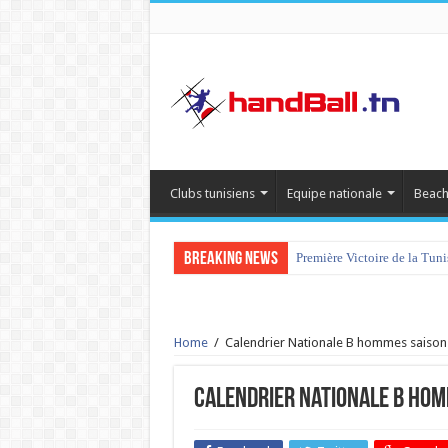
Clubs tunisiens
Equipe nationale
Beach
Breaking News
Première Victoire de la Tun
Home
/
Calendrier Nationale B hommes saiso
Calendrier Nationale B ho