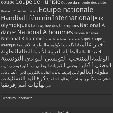
Coupe de Tunisie
coupe
Coupe du monde des clubs
Equipe nationale
Division d'honneur hommes
International
Handball féminin
Jeux
olympiques
National A
Le Trophée des Champions
National A hommes
dames
National B dames
National B hommes
Super coupe
Non classé
Non classé @ar
أخبار عالمية
الألعاب الأولمبية
البطولة الافريقية
d'Afrique
البطولة
البطولة العربية للأندية البطلة
للأندية البطلة
المنتخب التونسي
النوادي التونسية
الوطنية
الوطني أ أكابر
الوطني أ كبريات
الوطني ب أكابر
الوطني ب كبريات
بطولة العالم
كأس إفريقيا للأندية الفائزة بالكؤوس
كأس الأبطال
كأس
كرة اليد النسائية
كأس تونس
كرة اليد الشاطئية
العالم للأندية
ملف
نهائيات أمم إفريقيا
تقني
Tweets by Handballtn
e-pirana
|
Perfexina