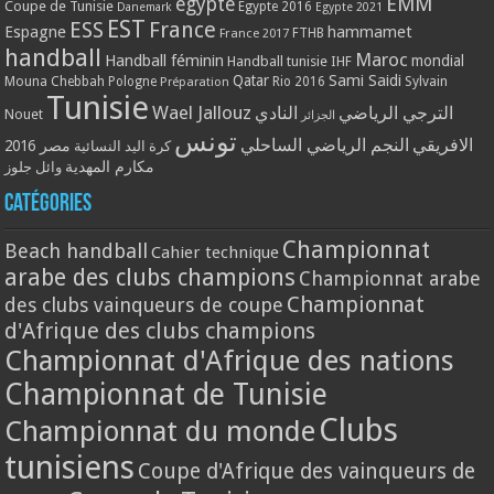
EMM
egypte
Coupe de Tunisie
Egypte 2016
Danemark
Egypte 2021
EST
ESS
France
Espagne
hammamet
France 2017
FTHB
handball
Maroc
Handball féminin
mondial
Handball tunisie
IHF
Qatar
Sami Saidi
Mouna Chebbah
Pologne
Rio 2016
Sylvain
Préparation
Tunisie
Wael Jallouz
الترجي الرياضي
النادي
Nouet
الجزائر
تونس
الافريقي
النجم الرياضي الساحلي
مصر 2016
كرة اليد النسائية
مكارم المهدية
وائل جلوز
Catégories
Championnat
Beach handball
Cahier technique
arabe des clubs champions
Championnat arabe
Championnat
des clubs vainqueurs de coupe
d'Afrique des clubs champions
Championnat d'Afrique des nations
Championnat de Tunisie
Clubs
Championnat du monde
tunisiens
Coupe d'Afrique des vainqueurs de