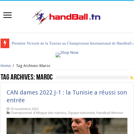
Première Victoire de la Tunisie au Championnat International de Handball 
tournoi international Hammamet 2023 : programme et liste des joueurs co
Home
/
Tag Archives: Maroc
Tag Archives:
Maroc
CAN dames 2022 J-1 : la Tunisie a réussi son
entrée
10 novembre 2022
Championnat d'Afrique des nations
,
Equipe nationale
,
Handball féminin