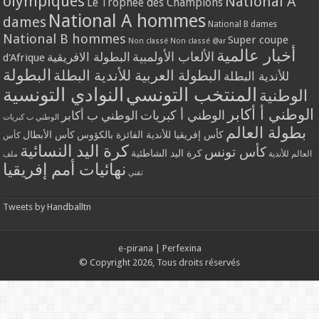
olympiques
National A
Le Trophée des Champions
National A hommes
dames
National B dames
National B hommes
Super coupe
Non classé
Non classé @ar
أخبار عالمية
الألعاب الأولمبية
البطولة الافريقية
d'Afrique
البطولة
البطولة العربية للأندية البطلة
للأندية البطلة
المنتخب التونسي
النوادي التونسية
الوطنية
الوطني أ أكابر
الوطني أ كبريات
الوطني ب أكابر
الوطني ب كبريات
بطولة العالم
كأس إفريقيا للأندية الفائزة بالكؤوس
كأس الأبطال
كأس
كرة اليد النسائية
كأس تونس
كرة اليد الشاطئية
العالم للأندية
ملف
نهائيات أمم إفريقيا
تقني
Tweets by Handballtn
e-pirana
|
Perfexina
© Copyright 2026, Tous droits réservés