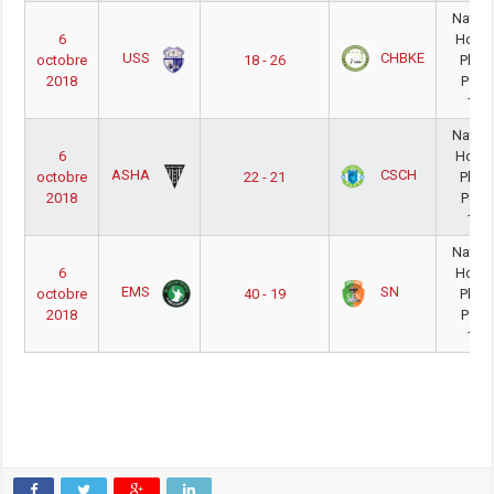
Nation
6
Hom
USS
CHBKE
octobre
18 - 26
Phas
2018
Poul
18/
Nation
6
Hom
ASHA
CSCH
octobre
22 - 21
Phas
2018
Poul
18/
Nation
6
Hom
EMS
SN
octobre
40 - 19
Phas
2018
Poul
18/