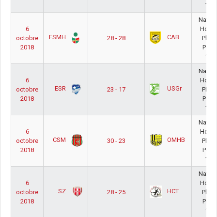
18/
Nation
6
Hom
FSMH
CAB
octobre
28 - 28
Phas
2018
Poul
18/
Nation
6
Hom
ESR
USGr
octobre
23 - 17
Phas
2018
Poul
18/
Nation
6
Hom
CSM
OMHB
octobre
30 - 23
Phas
2018
Poul
18/
Nation
6
Hom
SZ
HCT
octobre
28 - 25
Phas
2018
Poul
18/