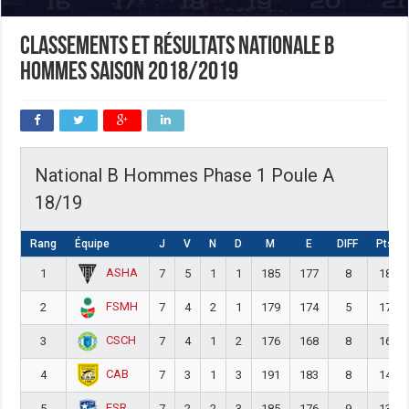
Classements et résultats nationale B
hommes saison 2018/2019
National B Hommes Phase 1 Poule A
18/19
Rang
Équipe
J
V
N
D
M
E
DIFF
Pts
ASHA
1
7
5
1
1
185
177
8
18
FSMH
2
7
4
2
1
179
174
5
17
CSCH
3
7
4
1
2
176
168
8
16
CAB
4
7
3
1
3
191
183
8
14
ESR
5
7
2
2
3
185
176
9
13