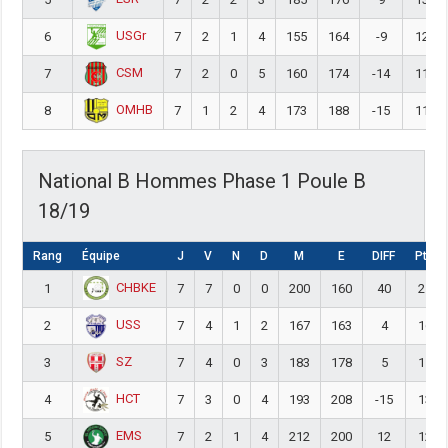
USGr
6
7
2
1
4
155
164
-9
12
CSM
7
7
2
0
5
160
174
-14
11
OMHB
8
7
1
2
4
173
188
-15
11
National B Hommes Phase 1 Poule B
18/19
Rang
Équipe
J
V
N
D
M
E
DIFF
Pts
CHBKE
1
7
7
0
0
200
160
40
21
USS
2
7
4
1
2
167
163
4
16
SZ
3
7
4
0
3
183
178
5
15
HCT
4
7
3
0
4
193
208
-15
13
EMS
5
7
2
1
4
212
200
12
12