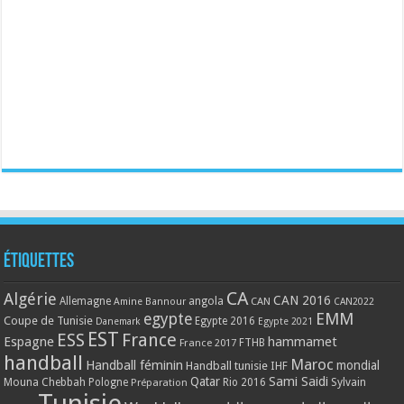
Étiquettes
CA
Algérie
CAN 2016
Allemagne
angola
CAN
Amine Bannour
CAN2022
EMM
egypte
Coupe de Tunisie
Egypte 2016
Danemark
Egypte 2021
EST
ESS
France
Espagne
hammamet
France 2017
FTHB
handball
Maroc
Handball féminin
mondial
Handball tunisie
IHF
Qatar
Sami Saidi
Mouna Chebbah
Pologne
Rio 2016
Sylvain
Préparation