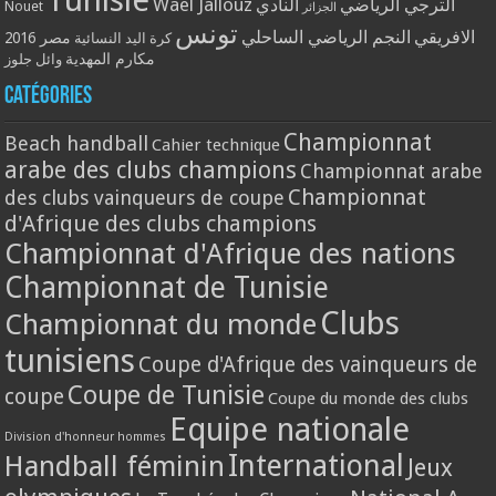
Tunisie
Wael Jallouz
الترجي الرياضي
النادي
Nouet
الجزائر
تونس
الافريقي
النجم الرياضي الساحلي
مصر 2016
كرة اليد النسائية
مكارم المهدية
وائل جلوز
Catégories
Championnat
Beach handball
Cahier technique
arabe des clubs champions
Championnat arabe
Championnat
des clubs vainqueurs de coupe
d'Afrique des clubs champions
Championnat d'Afrique des nations
Championnat de Tunisie
Clubs
Championnat du monde
tunisiens
Coupe d'Afrique des vainqueurs de
Coupe de Tunisie
coupe
Coupe du monde des clubs
Equipe nationale
Division d'honneur hommes
International
Handball féminin
Jeux