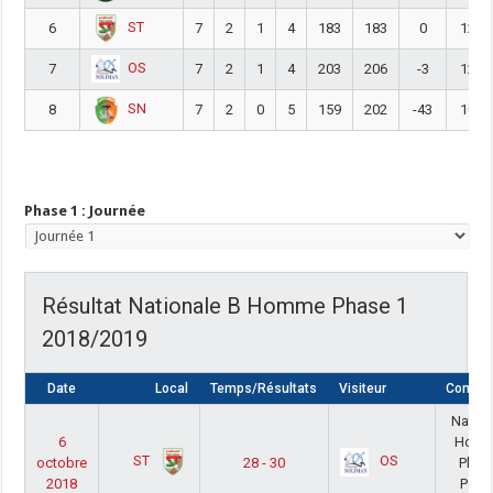
ST
6
7
2
1
4
183
183
0
12
OS
7
7
2
1
4
203
206
-3
12
SN
8
7
2
0
5
159
202
-43
10
Phase 1 : Journée
Résultat Nationale B Homme Phase 1
2018/2019
Date
Local
Temps/Résultats
Visiteur
Compét
Nation
6
Hom
ST
OS
octobre
28 - 30
Phas
2018
Poul