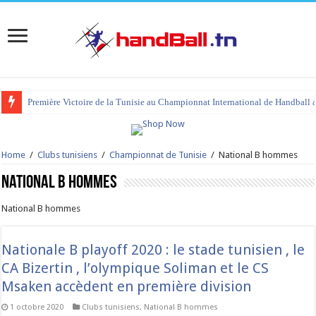
Première Victoire de la Tunisie au Championnat International de Handball 
tournoi international Hammamet 2023 : programme et liste des joueurs co
Home
/
Clubs tunisiens
/
Championnat de Tunisie
/
National B hommes
National B hommes
National B hommes
Nationale B playoff 2020 : le stade tunisien , le
CA Bizertin , l’olympique Soliman et le CS
Msaken accèdent en première division
1 octobre 2020
Clubs tunisiens
,
National B hommes