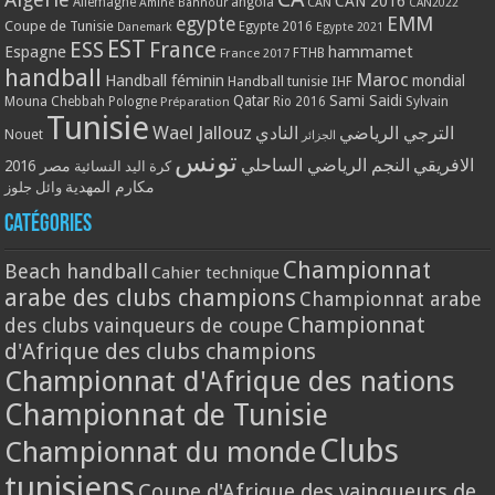
CAN 2016
Allemagne
angola
CAN
Amine Bannour
CAN2022
EMM
egypte
Coupe de Tunisie
Egypte 2016
Danemark
Egypte 2021
EST
ESS
France
Espagne
hammamet
France 2017
FTHB
handball
Maroc
Handball féminin
mondial
Handball tunisie
IHF
Qatar
Sami Saidi
Mouna Chebbah
Pologne
Rio 2016
Sylvain
Préparation
Tunisie
Wael Jallouz
الترجي الرياضي
النادي
Nouet
الجزائر
تونس
الافريقي
النجم الرياضي الساحلي
مصر 2016
كرة اليد النسائية
مكارم المهدية
وائل جلوز
Catégories
Championnat
Beach handball
Cahier technique
arabe des clubs champions
Championnat arabe
Championnat
des clubs vainqueurs de coupe
d'Afrique des clubs champions
Championnat d'Afrique des nations
Championnat de Tunisie
Clubs
Championnat du monde
tunisiens
Coupe d'Afrique des vainqueurs de