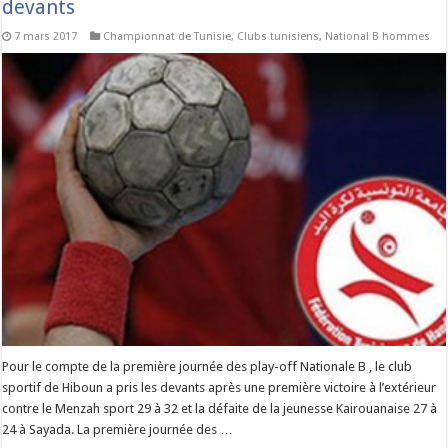
devants
7 mars 2017
Championnat de Tunisie
,
Clubs tunisiens
,
National B hommes
Pour le compte de la première journée des play-off Nationale B , le club
sportif de Hiboun a pris les devants après une première victoire à l’extérieur
contre le Menzah sport 29 à 32 et la défaite de la jeunesse Kairouanaise 27 à
24 à Sayada. La première journée des …