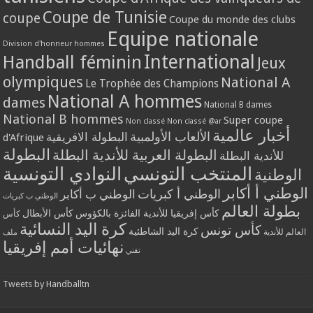
Coupe de Tunisie
coupe
Coupe du monde des clubs
Equipe nationale
Division d'honneur hommes
International
Handball féminin
Jeux
olympiques
National A
Le Trophée des Champions
National A hommes
dames
National B dames
National B hommes
Super coupe
Non classé
Non classé @ar
أخبار عالمية
الألعاب الأولمبية
البطولة الافريقية
d'Afrique
البطولة
البطولة العربية للأندية البطلة
للأندية البطلة
المنتخب التونسي
النوادي التونسية
الوطنية
الوطني أ أكابر
الوطني أ كبريات
الوطني ب أكابر
الوطني ب كبريات
بطولة العالم
كأس إفريقيا للأندية الفائزة بالكؤوس
كأس الأبطال
كأس
كرة اليد النسائية
كأس تونس
كرة اليد الشاطئية
العالم للأندية
ملف
نهائيات أمم إفريقيا
تقني
Tweets by Handballtn