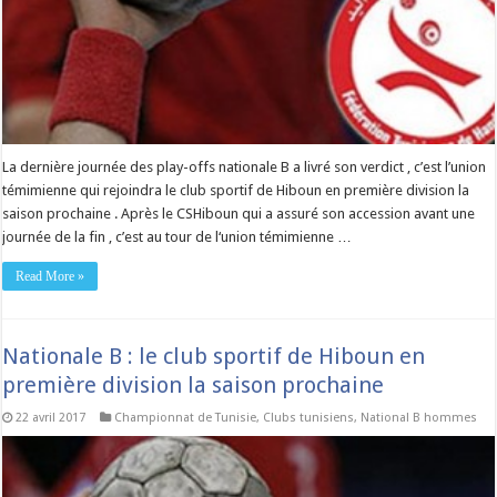
La dernière journée des play-offs nationale B a livré son verdict , c’est l’union
témimienne qui rejoindra le club sportif de Hiboun en première division la
saison prochaine . Après le CSHiboun qui a assuré son accession avant une
journée de la fin , c’est au tour de l‘union témimienne …
Read More »
Nationale B : le club sportif de Hiboun en
première division la saison prochaine
22 avril 2017
Championnat de Tunisie
,
Clubs tunisiens
,
National B hommes