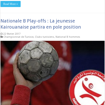
Read More »
Nationale B Play-offs : La jeunesse
Kairouanaise partira en pole position
22 février 2017
Championnat de Tunisie
,
Clubs tunisiens
,
National B hommes