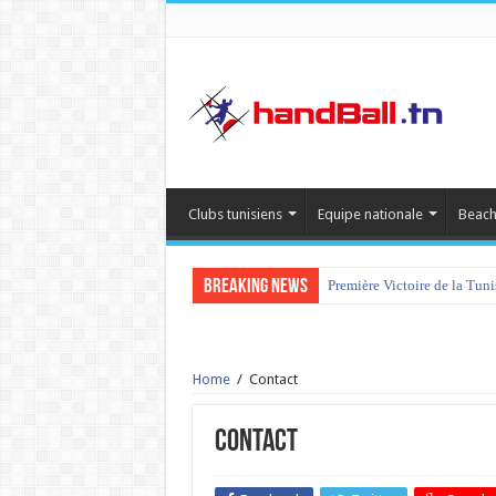
Clubs tunisiens
Equipe nationale
Beach
Breaking News
Première Victoire de la Tun
Home
/
Contact
Contact