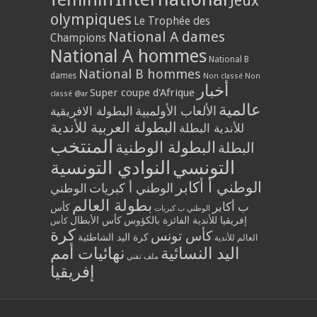
Jeux
olympiques
Le Trophée des
National A dames
Champions
National A hommes
National B
National B hommes
dames
Non classé
Non
أخبار
Super coupe d'Afrique
classé @ar
عالمية
الألعاب الأولمبية
البطولة الافريقية
البطولة العربية للأندية
للأندية البطلة
المنتخب
البطولة الوطنية
البطلة
التونسي
النوادي التونسية
الوطني أ أكابر
الوطني أ كبريات
الوطني
بطولة العالم
ب أكابر
كأس
الوطني ب كبريات
إفريقيا للأندية الفائزة بالكؤوس
كأس الأبطال
كأس
كرة
كأس تونس
كرة اليد الشاطئية
العالم للأندية
اليد النسائية
نهائيات أمم
ملف تقني
إفريقيا