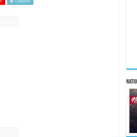
+
LinkedIn
Natio