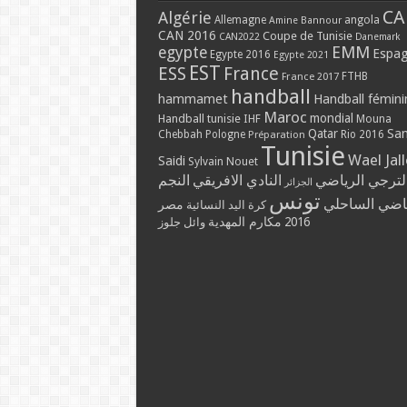
CA
Algérie
Allemagne
angola
Amine Bannour
CAN 2016
Coupe de Tunisie
CAN2022
Danemark
EMM
egypte
Espa
Egypte 2016
Egypte 2021
EST
ESS
France
France 2017
FTHB
handball
hammamet
Handball fémini
Maroc
mondial
Handball tunisie
IHF
Mouna
Qatar
Sa
Chebbah
Pologne
Rio 2016
Préparation
Tunisie
Wael Jal
Saidi
Sylvain Nouet
لترجي الرياضي
النادي الافريقي
النجم
الجزائر
تونس
ياضي الساحلي
مصر
كرة اليد النسائية
مكارم المهدية
2016
وائل جلوز