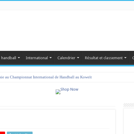
 handball
International
Calendrier
Résultat et classement
C
isie au Championnat International de Handball au Koweït