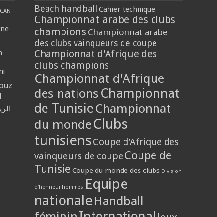
Beach handball
Cahier technique
CAN
Championnat arabe des clubs
gne
champions
Championnat arabe
des clubs vainqueurs de coupe
Championnat d'Afrique des
n
clubs champions
mi
Championnat d'Afrique
louz
Championnat
des nations
ا
de Tunisie
Championnat
الر
Clubs
du monde
tunisiens
Coupe d'Afrique des
Coupe de
vainqueurs de coupe
Tunisie
Coupe du monde des clubs
Division
Equipe
d'honneur hommes
nationale
Handball
International
féminin