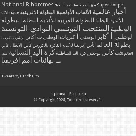
National B hommes
Super coupe
Non classé
Non classé @ar
أخبار عالمية
الألعاب الأولمبية
البطولة الافريقية
d'Afrique
البطولة
البطولة العربية للأندية البطلة
للأندية البطلة
المنتخب التونسي
النوادي التونسية
الوطنية
الوطني أ أكابر
الوطني أ كبريات
الوطني ب أكابر
الوطني ب كبريات
بطولة العالم
كأس إفريقيا للأندية الفائزة بالكؤوس
كأس الأبطال
كأس
كرة اليد النسائية
كأس تونس
كرة اليد الشاطئية
العالم للأندية
ملف
نهائيات أمم إفريقيا
تقني
Tweets by Handballtn
e-pirana
|
Perfexina
© Copyright 2026, Tous droits réservés