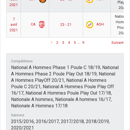
PlayOff
2021
20/21
National
7
Homme
CA
ASH
avril
23 - 21
Poule C
2021
20/21
1
2
3
4
5
…
9
Suivant
Compétitions
National A Hommes Phase 1 Poule C 18/19, National
A Hommes Phase 2 Poule Play Out 18/19, National
A Hommes PlayOff 20/21, National A Hommes
Poule C 20/21, National A Hommes Poule Play Off
16/17, National A Hommes Poule Play Out 17/18,
Nationale A hommes, Nationale A hommes 16/17,
Nationale A Hommes 17/18
Saisons
2015/2016, 2016/2017, 2017/2018, 2018/2019,
2020/2021