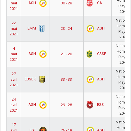
Homme
ASH
CA
mai
30 - 28
PlayOff
2021
20/21
National
22
Homme
EMM
ASH
mai
23 - 24
PlayOff
2021
20/21
National
4
Homme
ASH
CSSE
mai
21 - 20
PlayOff
2021
20/21
National
27
Homme
EBSBK
ASH
avril
33 - 33
PlayOff
2021
20/21
National
24
Homme
ASH
ESS
avril
29 - 28
PlayOff
2021
20/21
National
17
Homme
EST
ASH
avril
26 - 18