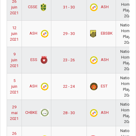
26
Homme
CSSE
ASH
juin
31 - 30
PlayOff
2021
20/21
National
12
Homme
ASH
EBSBK
juin
29 - 30
PlayOff
2021
20/21
National
9
Homme
ESS
ASH
juin
23 - 26
PlayOff
2021
20/21
National
5
Homme
ASH
EST
juin
22 - 24
PlayOff
2021
20/21
National
29
Homme
CHBKE
ASH
mai
28 - 30
PlayOff
2021
20/21
National
26