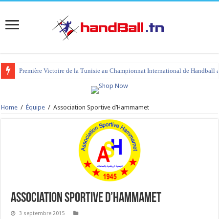
Première Victoire de la Tunisie au Championnat International de Handball 
tournoi international Hammamet 2023 : programme et liste des joueurs co
Home
/
Équipe
/
Association Sportive d’Hammamet
Association Sportive d’Hammamet
3 septembre 2015