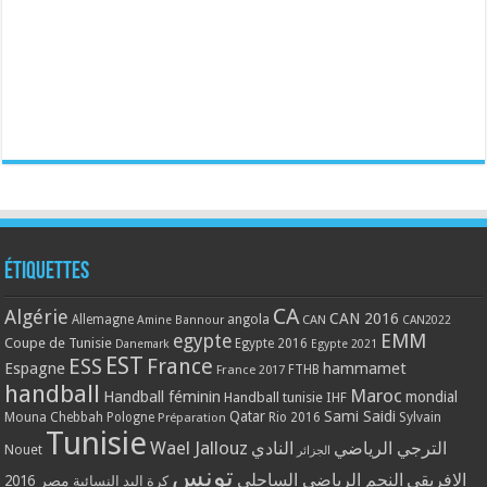
Étiquettes
CA
Algérie
CAN 2016
Allemagne
angola
CAN
Amine Bannour
CAN2022
EMM
egypte
Coupe de Tunisie
Egypte 2016
Danemark
Egypte 2021
EST
ESS
France
Espagne
hammamet
France 2017
FTHB
handball
Maroc
Handball féminin
mondial
Handball tunisie
IHF
Qatar
Sami Saidi
Mouna Chebbah
Pologne
Rio 2016
Sylvain
Préparation
Tunisie
Wael Jallouz
الترجي الرياضي
النادي
Nouet
الجزائر
تونس
الافريقي
النجم الرياضي الساحلي
مصر 2016
كرة اليد النسائية