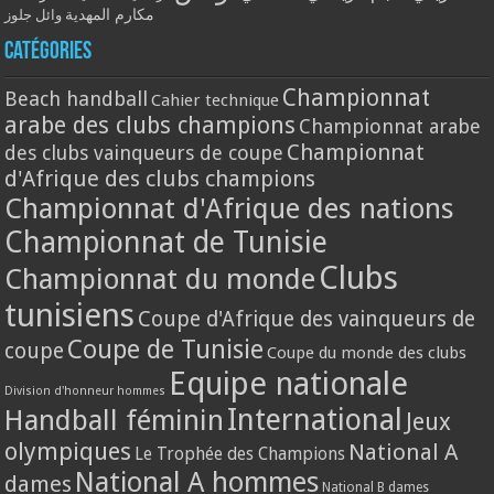
مكارم المهدية
وائل جلوز
Catégories
Championnat
Beach handball
Cahier technique
arabe des clubs champions
Championnat arabe
Championnat
des clubs vainqueurs de coupe
d'Afrique des clubs champions
Championnat d'Afrique des nations
Championnat de Tunisie
Clubs
Championnat du monde
tunisiens
Coupe d'Afrique des vainqueurs de
Coupe de Tunisie
coupe
Coupe du monde des clubs
Equipe nationale
Division d'honneur hommes
International
Handball féminin
Jeux
olympiques
National A
Le Trophée des Champions
National A hommes
dames
National B dames