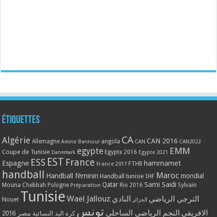
Étiquettes
CA
Algérie
CAN 2016
Allemagne
angola
CAN
Amine Bannour
CAN2022
EMM
egypte
Coupe de Tunisie
Egypte 2016
Danemark
Egypte 2021
EST
ESS
France
Espagne
hammamet
France 2017
FTHB
handball
Maroc
Handball féminin
mondial
Handball tunisie
IHF
Qatar
Sami Saidi
Mouna Chebbah
Pologne
Rio 2016
Sylvain
Préparation
Tunisie
Wael Jallouz
الترجي الرياضي
النادي
Nouet
الجزائر
تونس
الافريقي
النجم الرياضي الساحلي
مصر 2016
كرة اليد النسائية