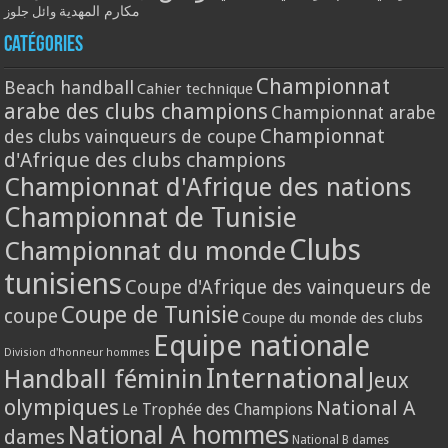
مكارم المهدية
وائل جلوز
Catégories
Championnat
Beach handball
Cahier technique
arabe des clubs champions
Championnat arabe
Championnat
des clubs vainqueurs de coupe
d'Afrique des clubs champions
Championnat d'Afrique des nations
Championnat de Tunisie
Clubs
Championnat du monde
tunisiens
Coupe d'Afrique des vainqueurs de
Coupe de Tunisie
coupe
Coupe du monde des clubs
Equipe nationale
Division d'honneur hommes
International
Handball féminin
Jeux
olympiques
National A
Le Trophée des Champions
National A hommes
dames
National B dames