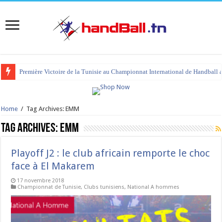
Première Victoire de la Tunisie au Championnat International de Handball 
tournoi international Hammamet 2023 : programme et liste des joueurs co
Home
/
Tag Archives: EMM
Tag Archives:
EMM
Playoff J2 : le club africain remporte le choc
face à El Makarem
17 novembre 2018
Championnat de Tunisie
,
Clubs tunisiens
,
National A hommes