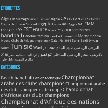
Étiquettes
CA
Algérie
CAN 2016
Allemagne
angola
CAN
Amine Bannour
CAN2022
EMM
egypte
Coupe de Tunisie
Egypte 2016
Danemark
Egypte 2021
EST
ESS
France
Espagne
hammamet
France 2017
FTHB
handball
Maroc
Handball féminin
mondial
Handball tunisie
IHF
Qatar
Sami Saidi
Mouna Chebbah
Pologne
Rio 2016
Sylvain
Préparation
Tunisie
Wael Jallouz
الترجي الرياضي
النادي
Nouet
الجزائر
تونس
الافريقي
النجم الرياضي الساحلي
مصر 2016
كرة اليد النسائية
مكارم المهدية
وائل جلوز
Catégories
Championnat
Beach handball
Cahier technique
arabe des clubs champions
Championnat arabe
Championnat
des clubs vainqueurs de coupe
d'Afrique des clubs champions
Championnat d'Afrique des nations