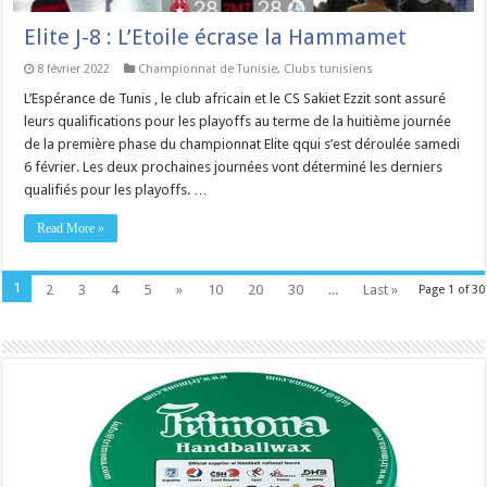
Elite J-8 : L’Etoile écrase la Hammamet
8 février 2022
Championnat de Tunisie
,
Clubs tunisiens
L’Espérance de Tunis , le club africain et le CS Sakiet Ezzit sont assuré
leurs qualifications pour les playoffs au terme de la huitième journée
de la première phase du championnat Elite qqui s’est déroulée samedi
6 février. Les deux prochaines journées vont déterminé les derniers
qualifiés pour les playoffs. …
Read More »
1
2
3
4
5
»
10
20
30
...
Last »
Page 1 of 30