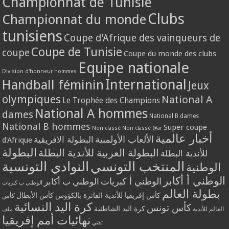
Championnat de Tunisie
Clubs
Championnat du monde
tunisiens
Coupe d'Afrique des vainqueurs de
Coupe de Tunisie
coupe
Coupe du monde des clubs
Equipe nationale
Division d'honneur hommes
International
Handball féminin
Jeux
olympiques
National A
Le Trophée des Champions
National A hommes
dames
National B dames
National B hommes
Super coupe
Non classé
Non classé @ar
أخبار عالمية
الألعاب الأولمبية
البطولة الافريقية
d'Afrique
البطولة
البطولة العربية للأندية البطلة
للأندية البطلة
المنتخب التونسي
النوادي التونسية
الوطنية
الوطني أ أكابر
الوطني أ كبريات
الوطني ب أكابر
الوطني ب كبريات
بطولة العالم
كأس إفريقيا للأندية الفائزة بالكؤوس
كأس الأبطال
كأس
كرة اليد النسائية
كأس تونس
كرة اليد الشاطئية
العالم للأندية
ملف
نهائيات أمم إفريقيا
تقني