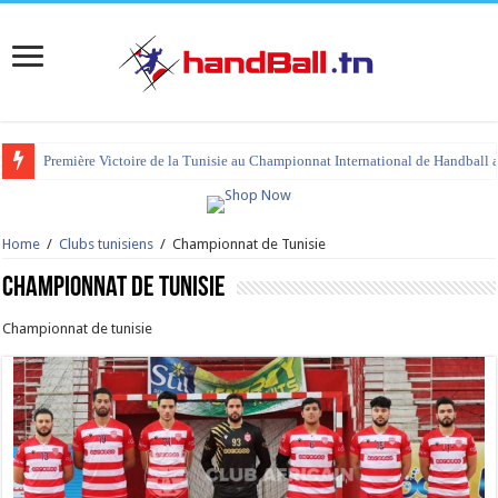
Première Victoire de la Tunisie au Championnat International de Handball 
tournoi international Hammamet 2023 : programme et liste des joueurs co
Home
/
Clubs tunisiens
/
Championnat de Tunisie
Championnat de Tunisie
Championnat de tunisie