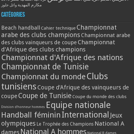
مكارم المهدية
وائل جلوز
Catégories
Championnat
Beach handball
Cahier technique
arabe des clubs champions
Championnat arabe
Championnat
des clubs vainqueurs de coupe
d'Afrique des clubs champions
Championnat d'Afrique des nations
Championnat de Tunisie
Clubs
Championnat du monde
tunisiens
Coupe d'Afrique des vainqueurs de
Coupe de Tunisie
coupe
Coupe du monde des clubs
Equipe nationale
Division d'honneur hommes
International
Handball féminin
Jeux
olympiques
National A
Le Trophée des Champions
National A hommes
dames
National B dames