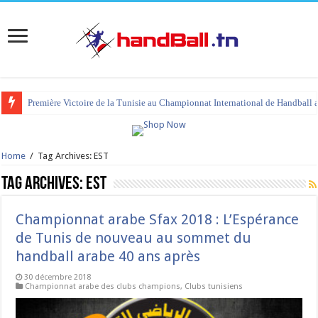
Première Victoire de la Tunisie au Championnat International de Handball 
tournoi international Hammamet 2023 : programme et liste des joueurs co
Home
/
Tag Archives: EST
Tag Archives:
EST
Championnat arabe Sfax 2018 : L’Espérance
de Tunis de nouveau au sommet du
handball arabe 40 ans après
30 décembre 2018
Championnat arabe des clubs champions
,
Clubs tunisiens