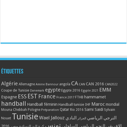
Étiquettes
CA
Algérie
CAN 2016
Allemagne
angola
CAN
Amine Bannour
CAN2022
EMM
egypte
Coupe de Tunisie
Egypte 2016
Danemark
Egypte 2021
EST
ESS
France
Espagne
hammamet
France 2017
FTHB
handball
Maroc
Handball féminin
mondial
Handball tunisie
IHF
Qatar
Sami Saidi
Mouna Chebbah
Pologne
Rio 2016
Sylvain
Préparation
Tunisie
Wael Jallouz
الترجي الرياضي
النادي
Nouet
الجزائر
تونس
الافريقي
النجم الرياضي الساحلي
مصر 2016
كرة اليد النسائية