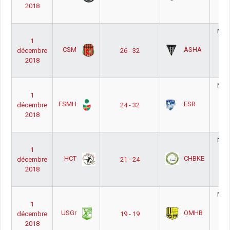
2018
Po
1
Nati
1
Ho
CSM
ASHA
décembre
26 - 32
Ph
2018
Po
1
Nati
1
Ho
FSMH
ESR
décembre
24 - 32
Ph
2018
Po
1
Nati
1
Ho
HCT
CHBKE
décembre
21 - 24
Ph
2018
Po
1
Nati
1
Ho
USGr
OMHB
décembre
19 - 19
Ph
2018
Po