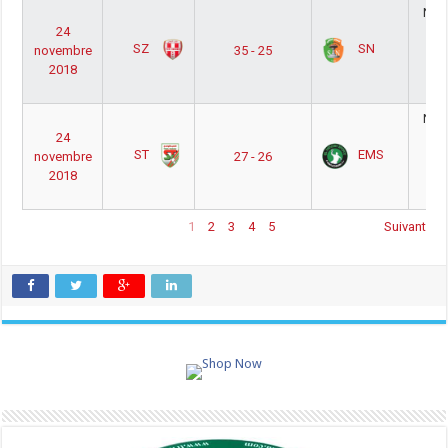
Nati
24
Ho
SZ
SN
novembre
35 - 25
Ph
2018
Po
1
Nati
24
Ho
ST
EMS
novembre
27 - 26
Ph
2018
Po
1
1
2
3
4
5
Suivant