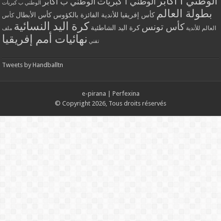
الوطني أ أكابر
الوطني أ كبريات
الوطني ب أكابر
الوطني ب كبريات
بطولة العالم
كأس إفريقيا للأندية الفائزة بالكؤوس
كأس الأبطال
كأس
كرة اليد النسائية
كأس تونس
كرة اليد الشاطئية
العالم للأندية
ملف
نهائيات أمم إفريقيا
تقني
Tweets by Handballtn
e-pirana
|
Perfexina
© Copyright 2026, Tous droits réservés