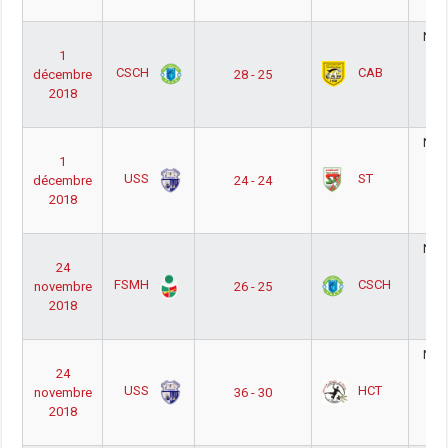
1
Nati
1
Ho
CSCH
CAB
décembre
28 - 25
Ph
2018
Po
1
Nati
1
Ho
USS
ST
décembre
24 - 24
Ph
2018
Po
1
Nati
24
Ho
FSMH
CSCH
novembre
26 - 25
Ph
2018
Po
1
Nati
24
Ho
USS
HCT
novembre
36 - 30
Ph
2018
Po
1