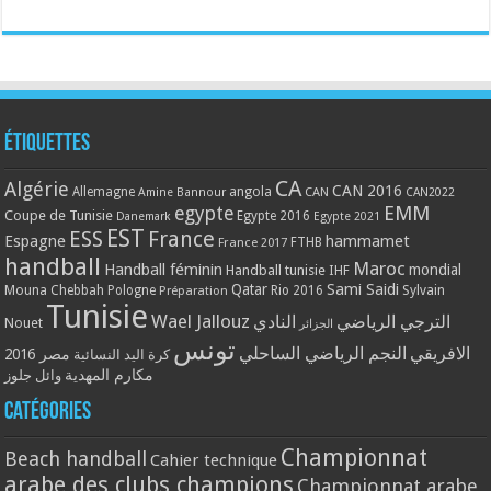
Étiquettes
CA
Algérie
CAN 2016
Allemagne
angola
CAN
Amine Bannour
CAN2022
EMM
egypte
Coupe de Tunisie
Egypte 2016
Danemark
Egypte 2021
EST
ESS
France
Espagne
hammamet
France 2017
FTHB
handball
Maroc
Handball féminin
mondial
Handball tunisie
IHF
Qatar
Sami Saidi
Mouna Chebbah
Pologne
Rio 2016
Sylvain
Préparation
Tunisie
Wael Jallouz
الترجي الرياضي
النادي
Nouet
الجزائر
تونس
الافريقي
النجم الرياضي الساحلي
مصر 2016
كرة اليد النسائية
مكارم المهدية
وائل جلوز
Catégories
Championnat
Beach handball
Cahier technique
arabe des clubs champions
Championnat arabe