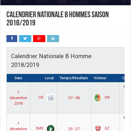
Calendrier nationale B hommes saison
2018/2019
Calendrier Nationale B Homme
2018/2019
Date
Local
Temps/Résultats
Visiteur
Comp
Nati
1
Ho
OS
SN
décembre
37 - 38
Ph
2018
Po
1
Nati
1
Ho
EMS
SZ
décembre
25 - 27
Ph