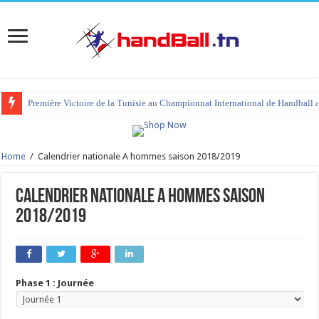
Première Victoire de la Tunisie au Championnat International de Handball 
tournoi international Hammamet 2023 : programme et liste des joueurs co
Home
/
Calendrier nationale A hommes saison 2018/2019
Calendrier nationale A hommes saison
2018/2019
Phase 1 : Journée