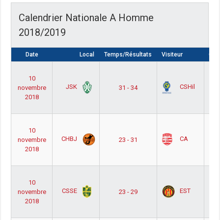
Calendrier Nationale A Homme
2018/2019
Date
Local
Temps/Résultats
Visiteur
Com
Nat
10
H
JSK
CSHil
novembre
31 - 34
P
2018
Po
Ou
Nat
10
H
CHBJ
CA
novembre
23 - 31
P
2018
Po
Of
Nat
10
H
CSSE
EST
novembre
23 - 29
P
2018
Po
Of