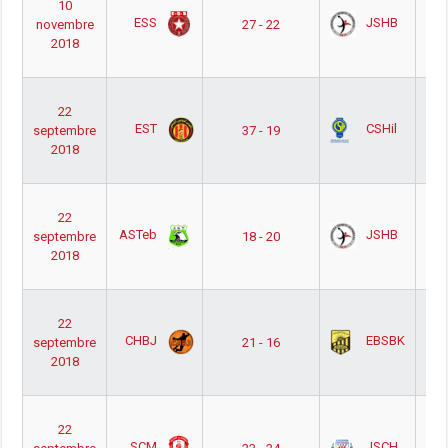
10
H
ESS
JSHB
novembre
27 - 22
P
2018
Po
Of
Nat
22
H
EST
CSHil
septembre
37 - 19
P
2018
P
Nat
22
H
ASTeb
JSHB
septembre
18 - 20
P
2018
P
Nat
22
H
CHBJ
EBSBK
septembre
21 - 16
P
2018
P
Nat
22
H
SCM
JSCH