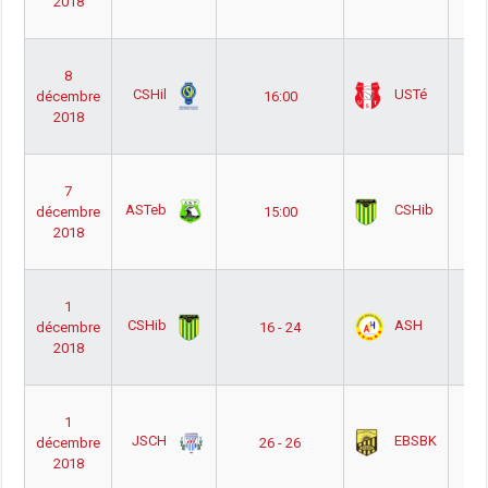
2018
Pou
Out
Nat
8
Ho
CSHil
USTé
décembre
16:00
Ph
2018
Pou
Out
Nat
7
Ho
ASTeb
CSHib
décembre
15:00
Ph
2018
Pou
Out
Nat
1
Ho
CSHib
ASH
décembre
16 - 24
Ph
2018
Pou
Out
Nat
1
Ho
JSCH
EBSBK
décembre
26 - 26
Ph
2018
Pou
Out