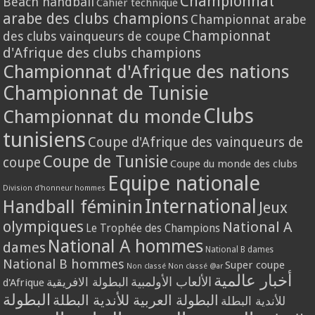
Championnat
Beach handball
Cahier technique
arabe des clubs champions
Championnat arabe
Championnat
des clubs vainqueurs de coupe
d'Afrique des clubs champions
Championnat d'Afrique des nations
Championnat de Tunisie
Clubs
Championnat du monde
tunisiens
Coupe d'Afrique des vainqueurs de
Coupe de Tunisie
coupe
Coupe du monde des clubs
Equipe nationale
Division d'honneur hommes
International
Handball féminin
Jeux
olympiques
National A
Le Trophée des Champions
National A hommes
dames
National B dames
National B hommes
Super coupe
Non classé
Non classé @ar
أخبار عالمية
الألعاب الأولمبية
البطولة الافريقية
d'Afrique
البطولة
البطولة العربية للأندية البطلة
للأندية البطلة