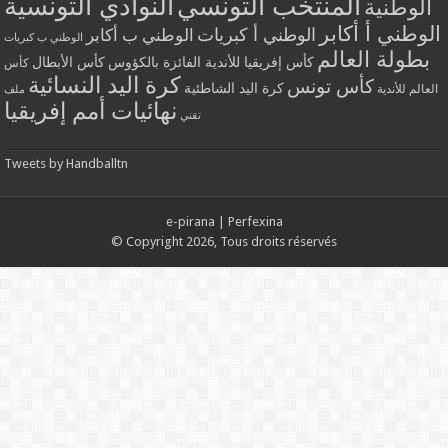
المنتخب التونسي
النوادي التونسية
الوطنية
الوطني أ أكابر
الوطني أ كبريات
الوطني ب أكابر
الوطني ب كبريات
بطولة العالم
كأس إفريقيا للأندية الفائزة بالكؤوس
كأس الأبطال
كأس
كرة اليد النسائية
كأس تونس
كرة اليد الشاطئية
العالم للأندية
ملف
نهائيات أمم إفريقيا
تقني
Tweets by Handballtn
e-pirana
|
Perfexina
© Copyright 2026, Tous droits réservés