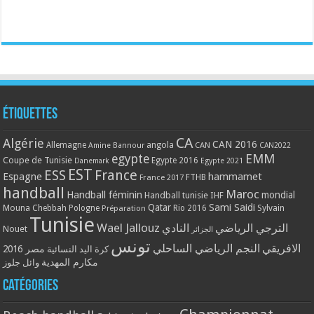
Étiquettes
CA
Algérie
CAN 2016
Allemagne
angola
CAN
Amine Bannour
CAN2022
EMM
egypte
Coupe de Tunisie
Egypte 2016
Danemark
Egypte 2021
EST
ESS
France
Espagne
hammamet
France 2017
FTHB
handball
Maroc
Handball féminin
mondial
Handball tunisie
IHF
Qatar
Sami Saidi
Mouna Chebbah
Pologne
Rio 2016
Sylvain
Préparation
Tunisie
Wael Jallouz
الترجي الرياضي
النادي
Nouet
الجزائر
تونس
الافريقي
النجم الرياضي الساحلي
مصر 2016
كرة اليد النسائية
مكارم المهدية
وائل جلوز
Catégories