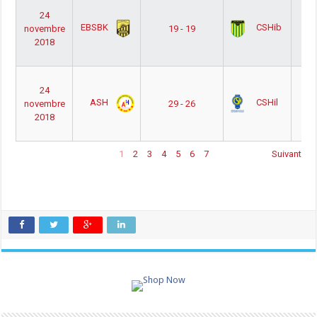
Nat
24
Ho
EBSBK
CSHib
novembre
19 - 19
Ph
2018
Pou
Out
Nat
24
Ho
ASH
CSHil
novembre
29 - 26
Ph
2018
Pou
Out
1
2
3
4
5
6
7
Suivant