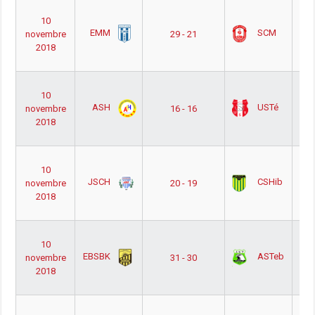
Nat
10
H
EMM
SCM
novembre
29 - 21
P
2018
Po
Of
Nat
10
H
ASH
USTé
novembre
16 - 16
P
2018
Po
Ou
Nat
10
H
JSCH
CSHib
novembre
20 - 19
P
2018
Po
Ou
Nat
10
H
EBSBK
ASTeb
novembre
31 - 30
P
2018
Po
Ou
Nat