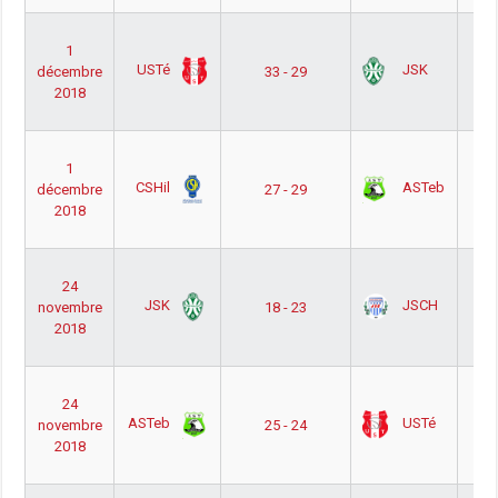
Nat
1
Ho
USTé
JSK
décembre
33 - 29
Ph
2018
Pou
Out
Nat
1
Ho
CSHil
ASTeb
décembre
27 - 29
Ph
2018
Pou
Out
Nat
24
Ho
JSK
JSCH
novembre
18 - 23
Ph
2018
Pou
Out
Nat
24
Ho
ASTeb
USTé
novembre
25 - 24
Ph
2018
Pou
Out