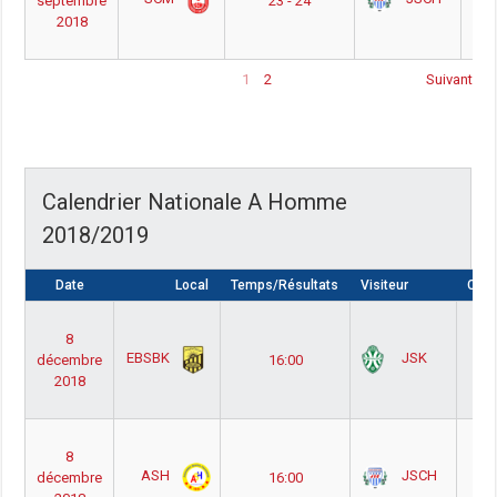
septembre
23 - 24
P
2018
P
1
2
Suivant
Calendrier Nationale A Homme
2018/2019
Date
Local
Temps/Résultats
Visiteur
Comp
Nat
8
Ho
EBSBK
JSK
décembre
16:00
Ph
2018
Pou
Out
Nat
8
Ho
ASH
JSCH
décembre
16:00
Ph