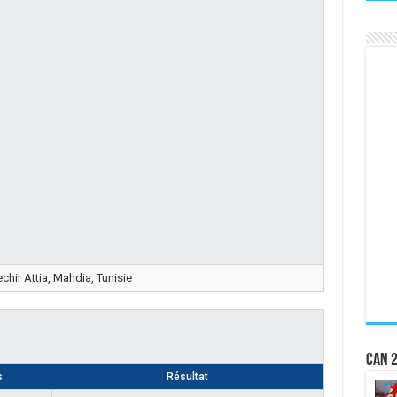
chir Attia, Mahdia, Tunisie
CAN 2
s
Résultat