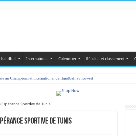
 handball
International
Calendrier
Résultat et classement
C
isie au Championnat International de Handball au Koweït
s Espérance Sportive de Tunis
spérance Sportive de Tunis