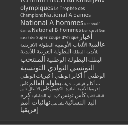
Jeux
olympiques
Le Trophée des
National A dames
Champions
National A hommes
National B
National B hommes
dames
Non classé
Non
أخبار
Super coupe d'Afrique
classé @ar
عالمية
الألعاب الأولمبية
البطولة الافريقية
البطولة العربية للأندية
للأندية البطلة
المنتخب
البطولة الوطنية
البطلة
التونسي
النوادي التونسية
الوطني أ أكابر
الوطني أ كبريات
الوطني
بطولة العالم
ب أكابر
كأس
الوطني ب كبريات
إفريقيا للأندية الفائزة بالكؤوس
كأس الأبطال
كأس
كرة
كأس تونس
كرة اليد الشاطئية
العالم للأندية
اليد النسائية
نهائيات أمم
ملف تقني
إفريقيا