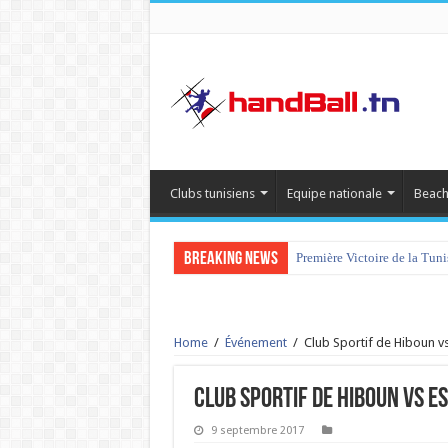
Clubs tunisiens
Equipe nationale
Beach
Breaking News
Première Victoire de la Tun
Home
/
Événement
/
Club Sportif de Hiboun v
Club Sportif de Hiboun vs E
9 septembre 2017