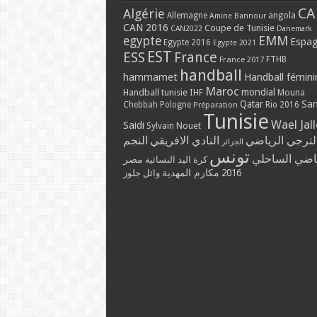
CA
Algérie
Allemagne
angola
Amine Bannour
CAN 2016
Coupe de Tunisie
CAN2022
Danemark
EMM
egypte
Espa
Egypte 2016
Egypte 2021
EST
ESS
France
France 2017
FTHB
handball
hammamet
Handball fémini
Maroc
mondial
Handball tunisie
IHF
Mouna
Qatar
Sa
Chebbah
Pologne
Rio 2016
Préparation
Tunisie
Wael Jal
Saidi
Sylvain Nouet
لترجي الرياضي
النادي الافريقي
النجم
الجزائر
تونس
ياضي الساحلي
مصر
كرة اليد النسائية
مكارم المهدية
2016
وائل جلوز