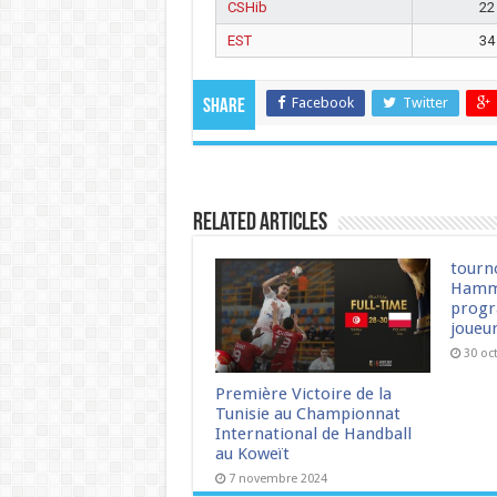
CSHib
22
EST
34
Facebook
Twitter
Share
Related Articles
tourn
Hamm
progr
joueu
30 oc
Première Victoire de la
Tunisie au Championnat
International de Handball
au Koweït
7 novembre 2024