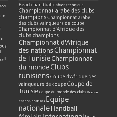
Beach handball
Cahier technique
CAN
Championnat arabe des clubs
gne
champions
Championnat arabe
des clubs vainqueurs de coupe
Championnat d'Afrique des
n
clubs champions
mi
Championnat d'Afrique
louz
Championnat
des nations
ا
de Tunisie
Championnat
الر
Clubs
du monde
tunisiens
Coupe d'Afrique des
Coupe de
vainqueurs de coupe
Tunisie
Coupe du monde des clubs
Division
Equipe
d'honneur hommes
nationale
Handball
International
féminin