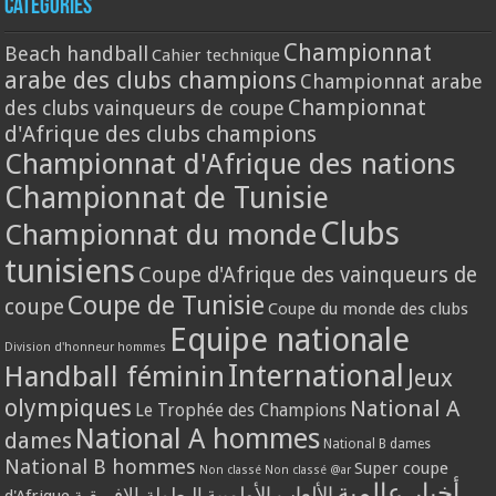
Catégories
Championnat
Beach handball
Cahier technique
arabe des clubs champions
Championnat arabe
Championnat
des clubs vainqueurs de coupe
d'Afrique des clubs champions
Championnat d'Afrique des nations
Championnat de Tunisie
Clubs
Championnat du monde
tunisiens
Coupe d'Afrique des vainqueurs de
Coupe de Tunisie
coupe
Coupe du monde des clubs
Equipe nationale
Division d'honneur hommes
International
Handball féminin
Jeux
olympiques
National A
Le Trophée des Champions
National A hommes
dames
National B dames
National B hommes
Super coupe
Non classé
Non classé @ar
أخبار عالمية
الألعاب الأولمبية
البطولة الافريقية
d'Afrique