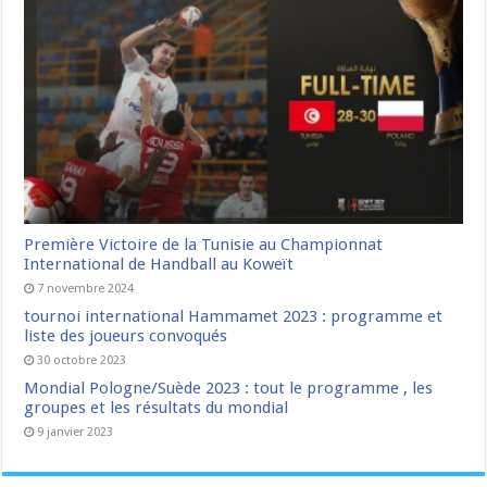
Première Victoire de la Tunisie au Championnat
International de Handball au Koweït
7 novembre 2024
tournoi international Hammamet 2023 : programme et
liste des joueurs convoqués
30 octobre 2023
Mondial Pologne/Suède 2023 : tout le programme , les
groupes et les résultats du mondial
9 janvier 2023