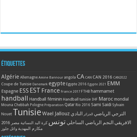
Étiquettes
CA
Algérie
CAN 2016
Allemagne
angola
CAN
Amine Bannour
CAN2022
EMM
egypte
Coupe de Tunisie
Egypte 2016
Danemark
Egypte 2021
EST
ESS
France
Espagne
hammamet
France 2017
FTHB
handball
Maroc
Handball féminin
mondial
Handball tunisie
IHF
Qatar
Sami Saidi
Mouna Chebbah
Pologne
Rio 2016
Sylvain
Préparation
Tunisie
Wael Jallouz
الترجي الرياضي
النادي
Nouet
الجزائر
تونس
الافريقي
النجم الرياضي الساحلي
مصر 2016
كرة اليد النسائية
مكارم المهدية
وائل جلوز