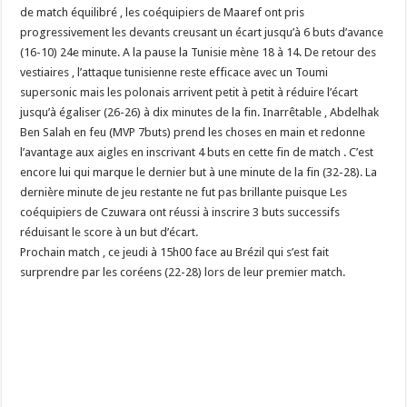
de match équilibré , les coéquipiers de Maaref ont pris
progressivement les devants creusant un écart jusqu’à 6 buts d’avance
(16-10) 24e minute. A la pause la Tunisie mène 18 à 14. De retour des
vestiaires , l’attaque tunisienne reste efficace avec un Toumi
supersonic mais les polonais arrivent petit à petit à réduire l’écart
jusqu’à égaliser (26-26) à dix minutes de la fin. Inarrêtable , Abdelhak
Ben Salah en feu (MVP 7buts) prend les choses en main et redonne
l’avantage aux aigles en inscrivant 4 buts en cette fin de match . C’est
encore lui qui marque le dernier but à une minute de la fin (32-28). La
dernière minute de jeu restante ne fut pas brillante puisque Les
coéquipiers de Czuwara ont réussi à inscrire 3 buts successifs
réduisant le score à un but d’écart.
Prochain match , ce jeudi à 15h00 face au Brézil qui s’est fait
surprendre par les coréens (22-28) lors de leur premier match.