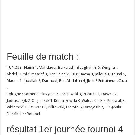
Feuille de match :
TUNISIE : Namli 1, Mahdaoui, Belkaied – Boughanmi 5, Benghali,
Abdelli, Rmiki, Maaref 3, Ben Salah 7, Rzig, Bacha 1, Jallouz 1, Toumi 5,
Maoua 1, Jaballah 2, Darmoul, Ben Abdallah 4, Jbeli 2 Entraîneur : Cazal
.
Pologne : Kornecki, Skrzyniarz – Krajewski 3, Przytuła 1, Daszek 2,
Jędraszczyk 2, Olejniczak 1, Komarzewski 3, Walczak 2, Bis, Pietrasik 3,
Widomski 1, Czuwara 6, Pilitowski, Moryto 5, Dawydzik 2, T. Gębala.
Entraîneur : Rombel.
résultat 1er journée tournoi 4