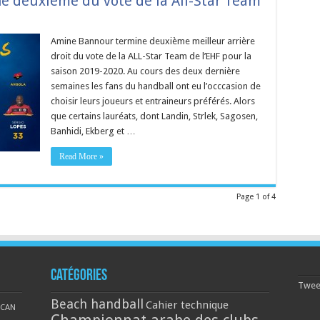
e deuxième du vote de la All-Star Team
Amine Bannour termine deuxième meilleur arrière
droit du vote de la ALL-Star Team de l’EHF pour la
saison 2019-2020. Au cours des deux dernière
semaines les fans du handball ont eu l’occcasion de
choisir leurs joueurs et entraineurs préférés. Alors
que certains lauréats, dont Landin, Strlek, Sagosen,
Banhidi, Ekberg et …
Read More »
Page 1 of 4
Catégories
Tweet
Beach handball
Cahier technique
CAN