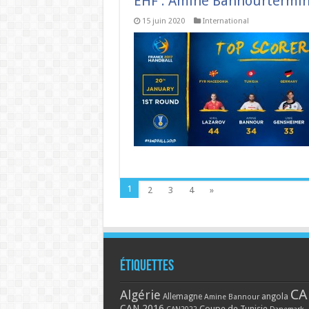
EHF : Amine Bannourtermin
15 juin 2020
International
1
2
3
4
»
Étiquettes
CA
Algérie
Allemagne
angola
Amine Bannour
CAN 2016
Coupe de Tunisie