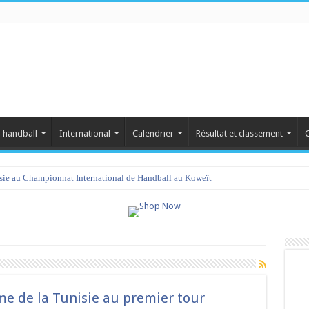
 handball
International
Calendrier
Résultat et classement
C
isie au Championnat International de Handball au Koweït
me de la Tunisie au premier tour