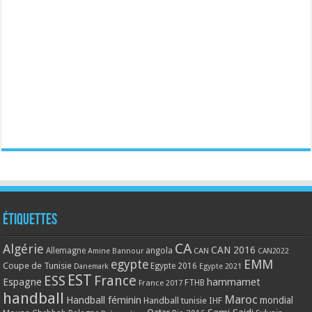
Étiquettes
CA
Algérie
CAN 2016
Allemagne
angola
CAN
Amine Bannour
CAN2022
EMM
egypte
Coupe de Tunisie
Egypte 2016
Danemark
Egypte 2021
EST
ESS
France
Espagne
hammamet
France 2017
FTHB
handball
Maroc
Handball féminin
mondial
Handball tunisie
IHF