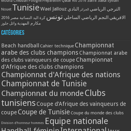
Qatar
Sami Saidi
Mouna Chebbah
Pologne
Rio 2016
Sylvain
Préparation
Tunisie
Wael Jallouz
الترجي الرياضي
النادي
Nouet
الجزائر
تونس
الافريقي
النجم الرياضي الساحلي
مصر 2016
كرة اليد النسائية
مكارم المهدية
وائل جلوز
Catégories
Championnat
Beach handball
Cahier technique
arabe des clubs champions
Championnat arabe
Championnat
des clubs vainqueurs de coupe
d'Afrique des clubs champions
Championnat d'Afrique des nations
Championnat de Tunisie
Clubs
Championnat du monde
tunisiens
Coupe d'Afrique des vainqueurs de
Coupe de Tunisie
coupe
Coupe du monde des clubs
Equipe nationale
Division d'honneur hommes
International
Handball féminin