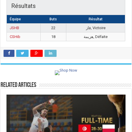
Résultats
Équipe
Buts
Résultat
JSHB
22
فاز, Victoire
CSHib
18
هزيمة, Défaite
Related Articles