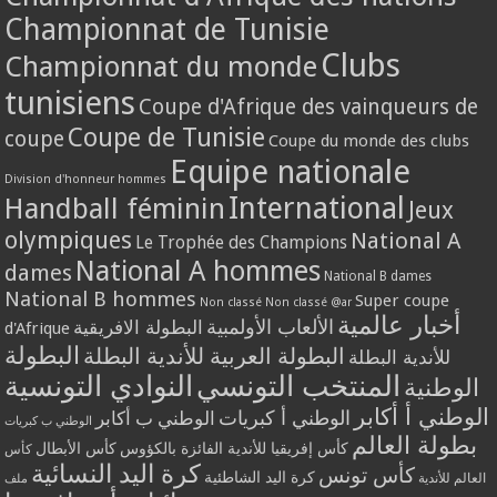
Championnat de Tunisie
Clubs
Championnat du monde
tunisiens
Coupe d'Afrique des vainqueurs de
Coupe de Tunisie
coupe
Coupe du monde des clubs
Equipe nationale
Division d'honneur hommes
International
Handball féminin
Jeux
olympiques
National A
Le Trophée des Champions
National A hommes
dames
National B dames
National B hommes
Super coupe
Non classé
Non classé @ar
أخبار عالمية
الألعاب الأولمبية
البطولة الافريقية
d'Afrique
البطولة
البطولة العربية للأندية البطلة
للأندية البطلة
المنتخب التونسي
النوادي التونسية
الوطنية
الوطني أ أكابر
الوطني أ كبريات
الوطني ب أكابر
الوطني ب كبريات
بطولة العالم
كأس إفريقيا للأندية الفائزة بالكؤوس
كأس الأبطال
كأس
كرة اليد النسائية
كأس تونس
كرة اليد الشاطئية
العالم للأندية
ملف