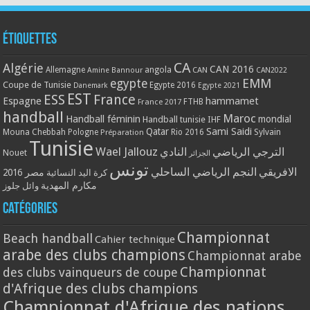
Étiquettes
CA
Algérie
CAN 2016
Allemagne
angola
CAN
Amine Bannour
CAN2022
EMM
egypte
Coupe de Tunisie
Egypte 2016
Danemark
Egypte 2021
EST
ESS
France
Espagne
hammamet
France 2017
FTHB
handball
Maroc
Handball féminin
mondial
Handball tunisie
IHF
Qatar
Sami Saidi
Mouna Chebbah
Pologne
Rio 2016
Sylvain
Préparation
Tunisie
Wael Jallouz
الترجي الرياضي
النادي
Nouet
الجزائر
تونس
الافريقي
النجم الرياضي الساحلي
مصر 2016
كرة اليد النسائية
مكارم المهدية
وائل جلوز
Catégories
Championnat
Beach handball
Cahier technique
arabe des clubs champions
Championnat arabe
Championnat
des clubs vainqueurs de coupe
d'Afrique des clubs champions
Championnat d'Afrique des nations