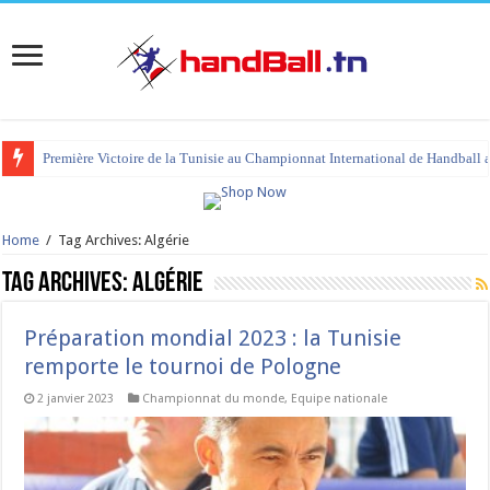
Première Victoire de la Tunisie au Championnat International de Handball 
tournoi international Hammamet 2023 : programme et liste des joueurs co
Home
/
Tag Archives: Algérie
Tag Archives:
Algérie
Préparation mondial 2023 : la Tunisie
remporte le tournoi de Pologne
2 janvier 2023
Championnat du monde
,
Equipe nationale