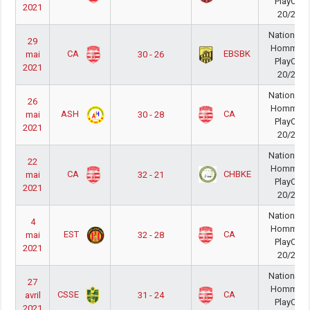
PlayOff
2021
20/21
National A
29
Hommes
CA
EBSBK
mai
30 - 26
PlayOff
2021
20/21
National A
26
Hommes
ASH
CA
mai
30 - 28
PlayOff
2021
20/21
National A
22
Hommes
CA
CHBKE
mai
32 - 21
PlayOff
2021
20/21
National A
4
Hommes
EST
CA
mai
32 - 28
PlayOff
2021
20/21
National A
27
Hommes
CSSE
CA
avril
31 - 24
PlayOff
2021