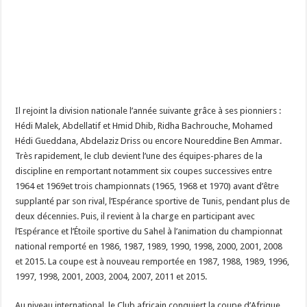
Il rejoint la division nationale l’année suivante grâce à ses pionniers :
Hédi Malek, Abdellatif et Hmid Dhib, Ridha Bachrouche, Mohamed
Hédi Gueddana, Abdelaziz Driss ou encore Noureddine Ben Ammar.
Très rapidement, le club devient l’une des équipes-phares de la
discipline en remportant notamment six coupes successives entre
1964 et 1969et trois championnats (1965, 1968 et 1970) avant d’être
supplanté par son rival, l’Espérance sportive de Tunis, pendant plus de
deux décennies. Puis, il revient à la charge en participant avec
l’Espérance et l’Étoile sportive du Sahel à l’animation du championnat
national remporté en 1986, 1987, 1989, 1990, 1998, 2000, 2001, 2008
et 2015. La coupe est à nouveau remportée en 1987, 1988, 1989, 1996,
1997, 1998, 2001, 2003, 2004, 2007, 2011 et 2015.
Au niveau international, le Club africain conquiert la coupe d’Afrique