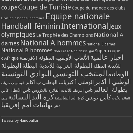
Coupe de Tunisie
coupe
Coupe du monde des clubs
Equipe nationale
Division d'honneur hommes
International
Handball féminin
Jeux
olympiques
National A
Le Trophée des Champions
National A hommes
dames
National B dames
National B hommes
Super coupe
Non classé
Non classé @ar
أخبار عالمية
الألعاب الأولمبية
البطولة الافريقية
d'Afrique
البطولة
البطولة العربية للأندية البطلة
للأندية البطلة
المنتخب التونسي
النوادي التونسية
الوطنية
الوطني أ أكابر
الوطني أ كبريات
الوطني ب أكابر
الوطني ب كبريات
بطولة العالم
كأس إفريقيا للأندية الفائزة بالكؤوس
كأس الأبطال
كأس
كرة اليد النسائية
كأس تونس
كرة اليد الشاطئية
العالم للأندية
ملف
نهائيات أمم إفريقيا
تقني
Tweets by Handballtn