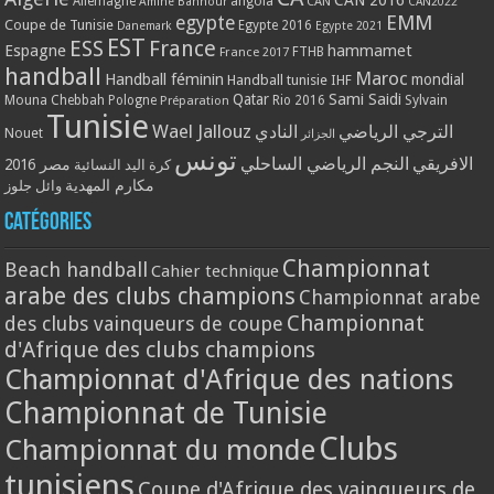
Allemagne
angola
CAN
Amine Bannour
CAN2022
EMM
egypte
Coupe de Tunisie
Egypte 2016
Danemark
Egypte 2021
EST
ESS
France
Espagne
hammamet
France 2017
FTHB
handball
Maroc
Handball féminin
mondial
Handball tunisie
IHF
Qatar
Sami Saidi
Mouna Chebbah
Pologne
Rio 2016
Sylvain
Préparation
Tunisie
Wael Jallouz
الترجي الرياضي
النادي
Nouet
الجزائر
تونس
الافريقي
النجم الرياضي الساحلي
مصر 2016
كرة اليد النسائية
مكارم المهدية
وائل جلوز
Catégories
Championnat
Beach handball
Cahier technique
arabe des clubs champions
Championnat arabe
Championnat
des clubs vainqueurs de coupe
d'Afrique des clubs champions
Championnat d'Afrique des nations
Championnat de Tunisie
Clubs
Championnat du monde
tunisiens
Coupe d'Afrique des vainqueurs de