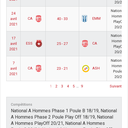
20/21
National A
24
Hommes
CA
EMM
avril
40 - 33
PlayOff
2021
20/21
National A
17
Hommes
ESS
CA
avril
25 - 27
PlayOff
2021
20/21
National A
7
Hommes
CA
ASH
avril
23 - 21
Poule C
2021
20/21
1
2
3
4
5
…
9
Suivant
Compétitions
National A Hommes Phase 1 Poule B 18/19, National
A Hommes Phase 2 Poule Play Off 18/19, National
A Hommes PlayOff 20/21, National A Hommes