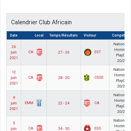
Calendrier Club Africain
Date
Local
Temps/Résultats
Visiteur
Compétitio
National A
26
Hommes
CA
EST
juin
27 - 26
PlayOff
2021
20/21
National A
12
Hommes
CA
CSSE
juin
28 - 20
PlayOff
2021
20/21
National A
9
Hommes
EMM
CA
juin
22 - 24
PlayOff
2021
20/21
National A
5
Hommes
CA
ESS
juin
34 - 30