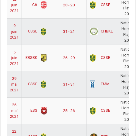
Homme
CA
CSSE
juin
28 - 20
PlayOff
2021
20/21
National
9
Homme
CSSE
CHBKE
juin
31 - 21
PlayOff
2021
20/21
National
5
Homme
EBSBK
CSSE
juin
26 - 29
PlayOff
2021
20/21
National
29
Homme
CSSE
EMM
mai
31 - 31
PlayOff
2021
20/21
National
26
Homme
ESS
CSSE
mai
28 - 26
PlayOff
2021
20/21
National
22
Homme