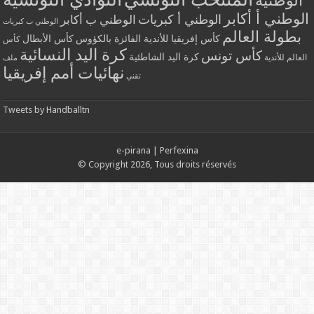
الوطني أ أكابر
الوطني أ كبريات
الوطني ب أكابر
الوطني ب كبريات
بطولة العالم
كأس إفريقيا للأندية الفائزة بالكؤوس
كأس الأبطال
كأس
كرة اليد النسائية
كأس تونس
كرة اليد الشاطئية
العالم للأندية
ملف
نهائيات أمم إفريقيا
تقني
Tweets by Handballtn
e-pirana
|
Perfexina
© Copyright 2026, Tous droits réservés