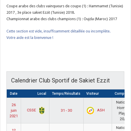
Coupe arabe des clubs vainqueurs de coupe (1) : Hammamet (Tunisie)
2017 , 3e place sakiet Ezzit (Tunisie) 2018.
Championnat arabe des clubs champions (1) : Oujda (Maroc) 2017
Cette section est vide, insuffisamment détaillée ou incomplète.
Votre aide est la bienvenue !
Calendrier Club Sportif de Sakiet Ezzit
Date
Local
Temps/Résultats
Visiteur
Compétiti
National
26
Homme
CSSE
ASH
juin
31 - 30
PlayOff
2021
20/21
National
12