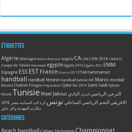
Étiquettes
CA
Algérie
CAN 2016
Allemagne
angola
CAN
Amine Bannour
CAN2022
EMM
egypte
Coupe de Tunisie
Egypte 2016
Danemark
Egypte 2021
EST
ESS
France
Espagne
hammamet
France 2017
FTHB
handball
Maroc
Handball féminin
mondial
Handball tunisie
IHF
Qatar
Sami Saidi
Mouna Chebbah
Pologne
Rio 2016
Sylvain
Préparation
Tunisie
Wael Jallouz
الترجي الرياضي
النادي
Nouet
الجزائر
تونس
الافريقي
النجم الرياضي الساحلي
مصر 2016
كرة اليد النسائية
مكارم المهدية
وائل جلوز
Catégories
Championnat
Beach handball
Cahier technique