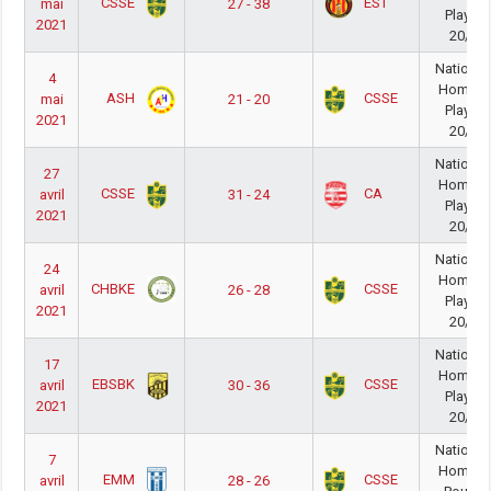
CSSE
EST
mai
27 - 38
PlayOff
2021
20/21
National
4
Homme
ASH
CSSE
mai
21 - 20
PlayOff
2021
20/21
National
27
Homme
CSSE
CA
avril
31 - 24
PlayOff
2021
20/21
National
24
Homme
CHBKE
CSSE
avril
26 - 28
PlayOff
2021
20/21
National
17
Homme
EBSBK
CSSE
avril
30 - 36
PlayOff
2021
20/21
National
7
Homme
EMM
CSSE
avril
28 - 26