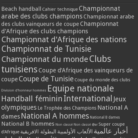
Championnat
Beach handball
Cahier technique
arabe des clubs champions
Championnat arabe
Championnat
des clubs vainqueurs de coupe
d'Afrique des clubs champions
Championnat d'Afrique des nations
Championnat de Tunisie
Clubs
Championnat du monde
tunisiens
Coupe d'Afrique des vainqueurs de
Coupe de Tunisie
coupe
Coupe du monde des clubs
Equipe nationale
Division d'honneur hommes
International
Handball féminin
Jeux
olympiques
National A
Le Trophée des Champions
National A hommes
dames
National B dames
National B hommes
Super coupe
Non classé
Non classé @ar
أخبار عالمية
الألعاب الأولمبية
البطولة الافريقية
d'Afrique