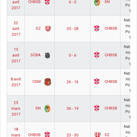
CHBSB
SN
avril
6 - 0
Poule 
2017
16/1
Nationa
22
Homm
SZ
CHBSB
avril
35 - 28
Poule 
2017
16/1
Nationa
15
Homm
SCBA
CHBSB
avril
0 - 6
Poule 
2017
16/1
Nationa
8 avril
Homm
CSM
CHBSB
26 - 16
2017
Poule 
16/1
Nationa
25
Homm
SN
CHBSB
mars
36 - 19
Poule 
2017
16/1
Nationa
18
Homm
CHBSB
SZ
mars
23 - 30