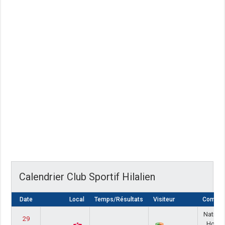
Calendrier Club Sportif Hilalien
Date
Local
Temps/Résultats
Visiteur
Compéti
Nationa
29
Homm