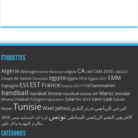
Étiquettes
CA
Algérie
CAN 2016
Allemagne
angola
CAN
Amine Bannour
CAN2022
EMM
egypte
Coupe de Tunisie
Egypte 2016
Danemark
Egypte 2021
EST
ESS
France
Espagne
hammamet
France 2017
FTHB
handball
Maroc
Handball féminin
mondial
Handball tunisie
IHF
Qatar
Sami Saidi
Mouna Chebbah
Pologne
Rio 2016
Sylvain
Préparation
Tunisie
Wael Jallouz
الترجي الرياضي
النادي
Nouet
الجزائر
تونس
الافريقي
النجم الرياضي الساحلي
مصر 2016
كرة اليد النسائية
مكارم المهدية
وائل جلوز
Catégories