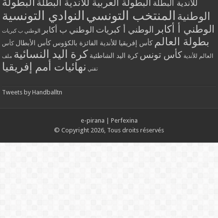
البطولة
البطولة العربية للأندية البطلة
للأندية البطلة
المنتخب التونسي
النوادي التونسية
الوطنية
الوطني أ أكابر
الوطني أ كبريات
الوطني ب أكابر
الوطني ب كبريات
بطولة العالم
كأس إفريقيا للأندية الفائزة بالكؤوس
كأس الأبطال
كأس
كرة اليد النسائية
كأس تونس
كرة اليد الشاطئية
العالم للأندية
ملف
نهائيات أمم إفريقيا
تقني
Tweets by Handballtn
e-pirana
|
Perfexina
© Copyright 2026, Tous droits réservés