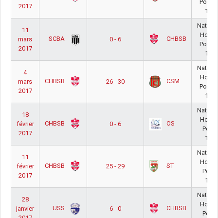
Poule 
2017
16/1
Nationa
11
Homm
SCBA
CHBSB
mars
0 - 6
Poule 
2017
16/1
Nationa
4
Homm
CHBSB
CSM
mars
26 - 30
Poule 
2017
16/1
Nationa
18
Homm
CHBSB
OS
février
0 - 6
Poule
2017
16/1
Nationa
11
Homm
CHBSB
ST
février
25 - 29
Poule
2017
16/1
Nationa
28
Homm
USS
CHBSB
janvier
6 - 0
Poule
2017