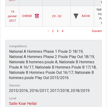
16/1
Nationa
14
Homm
CHBSB
ASHA
janvier
29 - 30
Poule
2017
16/1
1
2
3
4
Suivant
Compétitions
National A Hommes Phase 1 Poule D 18/19,
National A Hommes Phase 2 Poule Play Out 18/19,
Nationale B hommes poule A, Nationale B Hommes
Poule A 16/17, Nationale B Hommes Poule B 17/18,
Nationale B Hommes Poule Out 16/17, Nationale B
hommes poule Play Out 2015/2016
Saisons
2015/2016, 2016/2017, 2017/2018, 2018/2019
Local
Salle Ksar Hellal