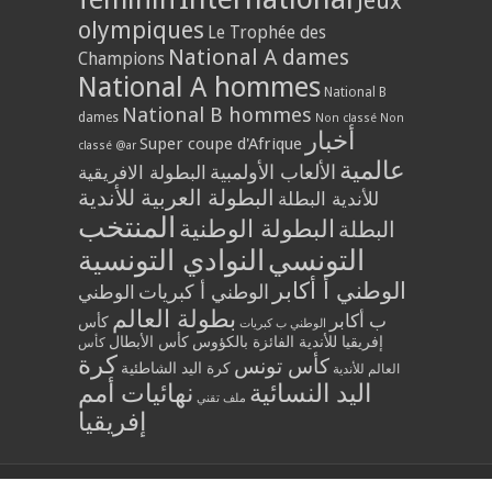
Jeux
olympiques
Le Trophée des
National A dames
Champions
National A hommes
National B
National B hommes
dames
Non classé
Non
أخبار
Super coupe d'Afrique
classé @ar
عالمية
الألعاب الأولمبية
البطولة الافريقية
البطولة العربية للأندية
للأندية البطلة
المنتخب
البطولة الوطنية
البطلة
التونسي
النوادي التونسية
الوطني أ أكابر
الوطني أ كبريات
الوطني
بطولة العالم
ب أكابر
كأس
الوطني ب كبريات
إفريقيا للأندية الفائزة بالكؤوس
كأس الأبطال
كأس
كرة
كأس تونس
كرة اليد الشاطئية
العالم للأندية
اليد النسائية
نهائيات أمم
ملف تقني
إفريقيا