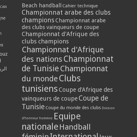
Beach handball
Cahier technique
CAN
Championnat arabe des clubs
gne
champions
Championnat arabe
des clubs vainqueurs de coupe
Championnat d'Afrique des
n
clubs champions
mi
Championnat d'Afrique
louz
Championnat
des nations
ا
de Tunisie
Championnat
الر
Clubs
du monde
tunisiens
Coupe d'Afrique des
Coupe de
vainqueurs de coupe
Tunisie
Coupe du monde des clubs
Division
Equipe
d'honneur hommes
nationale
Handball
International
féminin