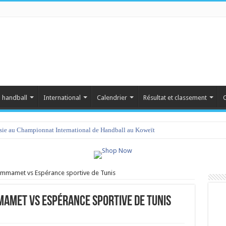
 handball
International
Calendrier
Résultat et classement
C
isie au Championnat International de Handball au Koweït
ammamet vs Espérance sportive de Tunis
mamet vs Espérance sportive de Tunis