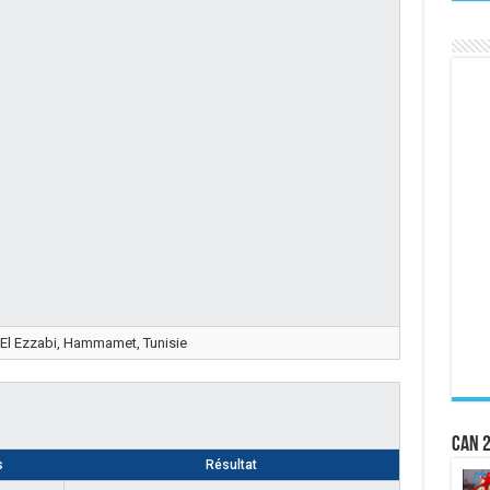
 El Ezzabi, Hammamet, Tunisie
CAN 2
s
Résultat