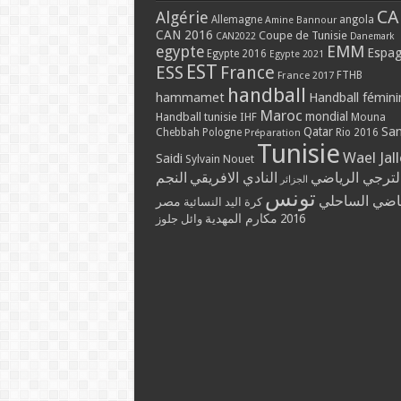
CA
Algérie
Allemagne
angola
Amine Bannour
CAN 2016
Coupe de Tunisie
CAN2022
Danemark
EMM
egypte
Espa
Egypte 2016
Egypte 2021
EST
ESS
France
France 2017
FTHB
handball
hammamet
Handball fémini
Maroc
mondial
Handball tunisie
IHF
Mouna
Qatar
Sa
Chebbah
Pologne
Rio 2016
Préparation
Tunisie
Wael Jal
Saidi
Sylvain Nouet
لترجي الرياضي
النادي الافريقي
النجم
الجزائر
تونس
ياضي الساحلي
مصر
كرة اليد النسائية
مكارم المهدية
2016
وائل جلوز