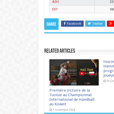
ASH
23
EST
38
Facebook
Twitter
Share
Related Articles
tourn
Hamm
progr
joueu
30 oc
Première Victoire de la
Tunisie au Championnat
International de Handball
au Koweït
7 novembre 2024