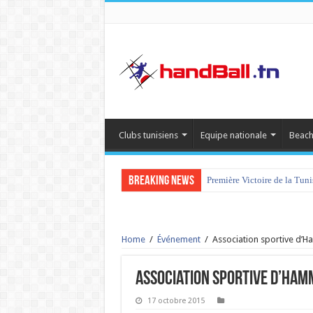
Clubs tunisiens
Equipe nationale
Beach
Breaking News
Première Victoire de la Tun
Home
/
Événement
/
Association sportive d’H
Association sportive d’Ham
17 octobre 2015