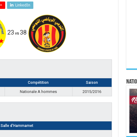
+
LinkedIn
23
38
vs
Natio
Compétition
Saison
Nationale A hommes
2015/2016
Salle d'Hammamet