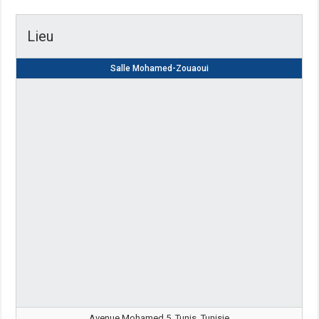
Lieu
Salle Mohamed-Zouaoui
Avenue Mohamed 5, Tunis, Tunisie