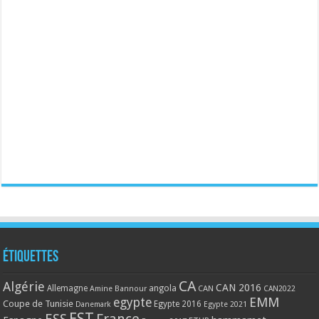
Étiquettes
CA
Algérie
CAN 2016
Allemagne
angola
CAN
Amine Bannour
CAN2022
EMM
egypte
Coupe de Tunisie
Egypte 2016
Danemark
Egypte 2021
EST