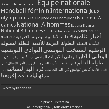
Equipe nationale
Division d'honneur hommes
International
Handball féminin
Jeux
olympiques
National A
Le Trophée des Champions
National A hommes
dames
National B dames
National B hommes
Super coupe
Non classé
Non classé @ar
أخبار عالمية
الألعاب الأولمبية
البطولة الافريقية
d'Afrique
البطولة
البطولة العربية للأندية البطلة
للأندية البطلة
المنتخب التونسي
النوادي التونسية
الوطنية
الوطني أ أكابر
الوطني أ كبريات
الوطني ب أكابر
الوطني ب كبريات
بطولة العالم
كأس إفريقيا للأندية الفائزة بالكؤوس
كأس الأبطال
كأس
كرة اليد النسائية
كأس تونس
كرة اليد الشاطئية
العالم للأندية
ملف
نهائيات أمم إفريقيا
تقني
Tweets by Handballtn
e-pirana
|
Perfexina
© Copyright 2026, Tous droits réservés