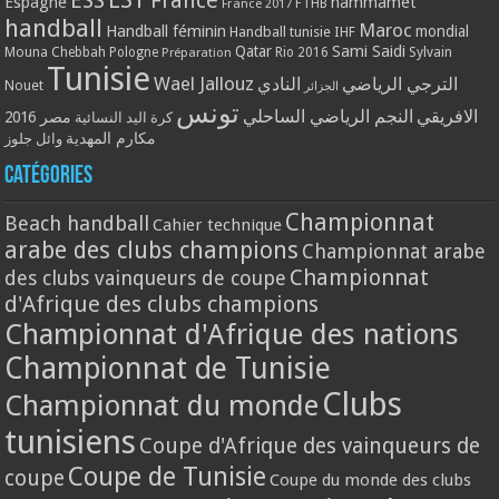
ESS
France
Espagne
hammamet
France 2017
FTHB
handball
Maroc
Handball féminin
mondial
Handball tunisie
IHF
Qatar
Sami Saidi
Mouna Chebbah
Pologne
Rio 2016
Sylvain
Préparation
Tunisie
Wael Jallouz
الترجي الرياضي
النادي
Nouet
الجزائر
تونس
الافريقي
النجم الرياضي الساحلي
مصر 2016
كرة اليد النسائية
مكارم المهدية
وائل جلوز
Catégories
Championnat
Beach handball
Cahier technique
arabe des clubs champions
Championnat arabe
Championnat
des clubs vainqueurs de coupe
d'Afrique des clubs champions
Championnat d'Afrique des nations
Championnat de Tunisie
Clubs
Championnat du monde
tunisiens
Coupe d'Afrique des vainqueurs de
Coupe de Tunisie
coupe
Coupe du monde des clubs