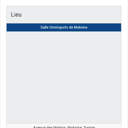
Lieu
Salle Omnisports de Moknine
Avenue des Martyrs, Moknine, Tunisie