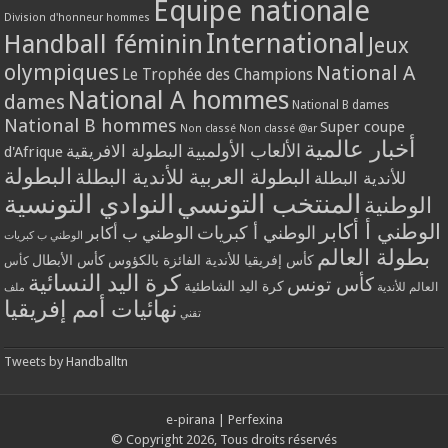
Equipe nationale
Division d'honneur hommes
International
Handball féminin
Jeux
olympiques
National A
Le Trophée des Champions
National A hommes
dames
National B dames
National B hommes
Super coupe
Non classé
Non classé @ar
أخبار عالمية
الألعاب الأولمبية
البطولة الافريقية
d'Afrique
البطولة
البطولة العربية للأندية البطلة
للأندية البطلة
المنتخب التونسي
النوادي التونسية
الوطنية
الوطني أ أكابر
الوطني أ كبريات
الوطني ب أكابر
الوطني ب كبريات
بطولة العالم
كأس إفريقيا للأندية الفائزة بالكؤوس
كأس الأبطال
كأس
كرة اليد النسائية
كأس تونس
كرة اليد الشاطئية
العالم للأندية
ملف
نهائيات أمم إفريقيا
تقني
Tweets by Handballtn
e-pirana
|
Perfexina
© Copyright 2026, Tous droits réservés