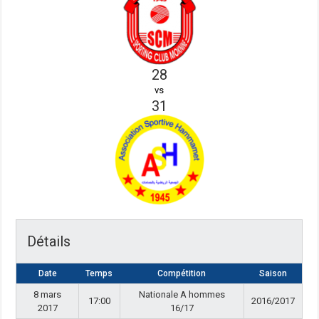
28
vs
31
Détails
Date
Temps
Compétition
Saison
8 mars
Nationale A hommes
17:00
2016/2017
2017
16/17