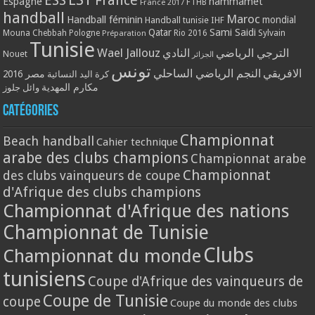
ESS
France
Espagne
hammamet
France 2017
FTHB
handball
Maroc
Handball féminin
mondial
Handball tunisie
IHF
Qatar
Sami Saidi
Mouna Chebbah
Pologne
Rio 2016
Sylvain
Préparation
Tunisie
Wael Jallouz
الترجي الرياضي
النادي
Nouet
الجزائر
تونس
الافريقي
النجم الرياضي الساحلي
مصر 2016
كرة اليد النسائية
مكارم المهدية
وائل جلوز
Catégories
Championnat
Beach handball
Cahier technique
arabe des clubs champions
Championnat arabe
Championnat
des clubs vainqueurs de coupe
d'Afrique des clubs champions
Championnat d'Afrique des nations
Championnat de Tunisie
Clubs
Championnat du monde
tunisiens
Coupe d'Afrique des vainqueurs de
Coupe de Tunisie
coupe
Coupe du monde des clubs