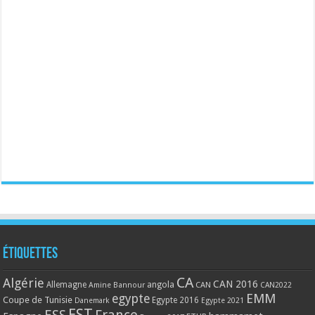
Étiquettes
CA
Algérie
CAN 2016
Allemagne
angola
CAN
Amine Bannour
CAN2022
EMM
egypte
Coupe de Tunisie
Egypte 2016
Danemark
Egypte 2021
EST