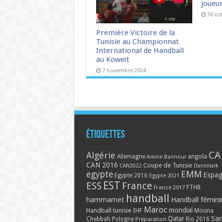
joueu
30 oc
Première Victoire de la
Tunisie au Championnat
International de Handball
au Koweït
7 novembre 2024
Étiquettes
CA
Algérie
Allemagne
angola
Amine Bannour
CAN 2016
Coupe de Tunisie
CAN2022
Danemark
EMM
egypte
Espa
Egypte 2016
Egypte 2021
EST
ESS
France
France 2017
FTHB
handball
hammamet
Handball fémini
Maroc
mondial
Handball tunisie
IHF
Mouna
Qatar
Sa
Chebbah
Pologne
Rio 2016
Préparation