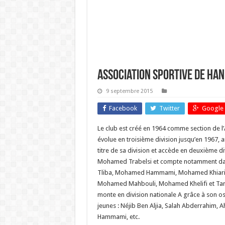
Association Sportive de Han
9 septembre 2015
Facebook
Twitter
Google 
Le club est créé en 1964 comme section de l’A
évolue en troisième division jusqu’en 1967, a
titre de sa division et accède en deuxième div
Mohamed Trabelsi et compte notamment dan
Tliba, Mohamed Hammami, Mohamed Khiari,
Mohamed Mahbouli, Mohamed Khelifi et Tarek
monte en division nationale A grâce à son os
jeunes : Néjib Ben Aljia, Salah Abderrahim, 
Hammami, etc.