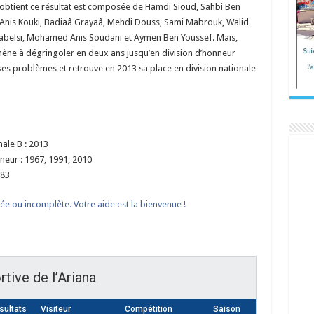
ui obtient ce résultat est composée de Hamdi Sioud, Sahbi Ben
nis Kouki, Badiaâ Grayaâ, Mehdi Douss, Sami Mabrouk, Walid
rabelsi, Mohamed Anis Soudani et Aymen Ben Youssef. Mais,
’amène à dégringoler en deux ans jusqu’en division d’honneur
ses problèmes et retrouve en 2013 sa place en division nationale
ale B : 2013
neur : 1967, 1991, 2010
983
lée ou incomplète. Votre aide est la bienvenue !
tive de l’Ariana
ultats
Visiteur
Compétition
Saison