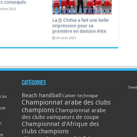
rs convoqués
tobre 2023
La JS Chihia a fait une belle
impression pour sa
première en division élite
30 août 2023
Catégories
Tweet
Beach handball
Cahier technique
CAN
Championnat arabe des clubs
gne
champions
Championnat arabe
des clubs vainqueurs de coupe
Championnat d'Afrique des
n
clubs champions
mi