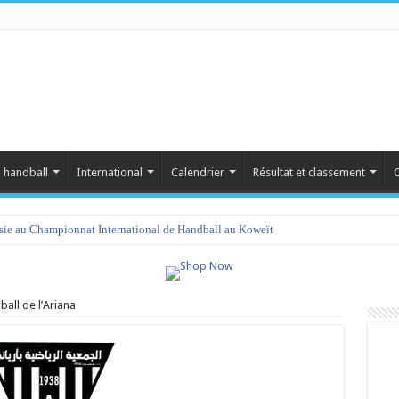
 handball
International
Calendrier
Résultat et classement
C
isie au Championnat International de Handball au Koweït
all de l’Ariana