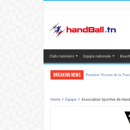
Clubs tunisiens
Equipe nationale
Beach
Breaking News
Première Victoire de la Tun
Home
/
Équipe
/
Association Sportive de Handb