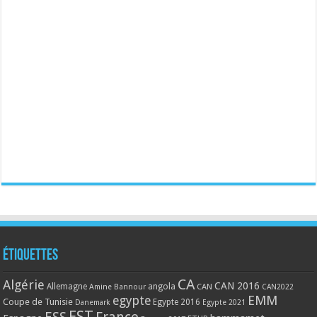
Étiquettes
CA
Algérie
CAN 2016
Allemagne
angola
CAN
Amine Bannour
CAN2022
EMM
egypte
Coupe de Tunisie
Egypte 2016
Danemark
Egypte 2021
EST