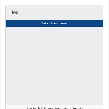
Lieu
Salle d'Hammamet
Rue Taleb El Ezzabi, Hammamet, Tunisie