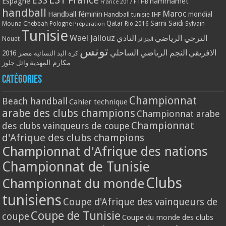
ESS
France
Espagne
hammamet
France 2017
FTHB
handball
Maroc
Handball féminin
mondial
Handball tunisie
IHF
Qatar
Sami Saidi
Mouna Chebbah
Pologne
Rio 2016
Sylvain
Préparation
Tunisie
Wael Jallouz
الترجي الرياضي
النادي
Nouet
الجزائر
تونس
الافريقي
النجم الرياضي الساحلي
مصر 2016
كرة اليد النسائية
مكارم المهدية
وائل جلوز
Catégories
Championnat
Beach handball
Cahier technique
arabe des clubs champions
Championnat arabe
Championnat
des clubs vainqueurs de coupe
d'Afrique des clubs champions
Championnat d'Afrique des nations
Championnat de Tunisie
Clubs
Championnat du monde
tunisiens
Coupe d'Afrique des vainqueurs de
Coupe de Tunisie
coupe
Coupe du monde des clubs