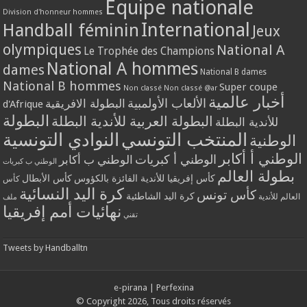
Equipe nationale
Division d'honneur hommes
International
Handball féminin
Jeux
olympiques
National A
Le Trophée des Champions
National A hommes
dames
National B dames
National B hommes
Super coupe
Non classé
Non classé @ar
أخبار عالمية
الألعاب الأولمبية
البطولة الافريقية
d'Afrique
البطولة
البطولة العربية للأندية البطلة
للأندية البطلة
المنتخب التونسي
النوادي التونسية
الوطنية
الوطني أ أكابر
الوطني أ كبريات
الوطني ب أكابر
الوطني ب كبريات
بطولة العالم
كأس إفريقيا للأندية الفائزة بالكؤوس
كأس الأبطال
كأس
كرة اليد النسائية
كأس تونس
كرة اليد الشاطئية
العالم للأندية
ملف
نهائيات أمم إفريقيا
تقني
Tweets by Handballtn
e-pirana
|
Perfexina
© Copyright 2026, Tous droits réservés