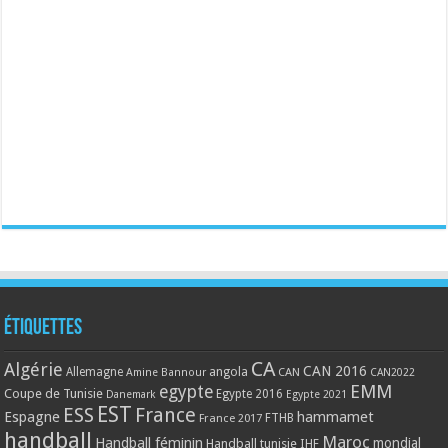
Étiquettes
CA
Algérie
CAN 2016
Allemagne
angola
CAN
Amine Bannour
CAN2022
EMM
egypte
Coupe de Tunisie
Egypte 2016
Danemark
Egypte 2021
EST
ESS
France
Espagne
hammamet
France 2017
FTHB
handball
Maroc
Handball féminin
mondial
Handball tunisie
IHF