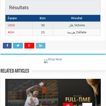
Résultats
Équipe
Buts
Résultat
USGr
30
فاز, Victoire
ASH
25
هزيمة, Défaite
Related Articles