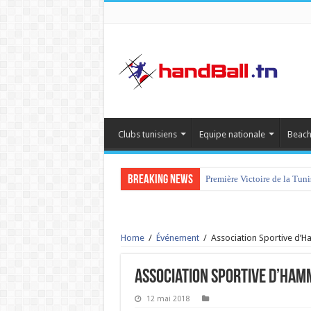
Clubs tunisiens
Equipe nationale
Beach
Breaking News
Première Victoire de la Tun
Home
/
Événement
/
Association Sportive d’H
Association Sportive d’Hamm
12 mai 2018