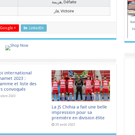
هزيمة, Défaite
فاز, Victoire
Google +
LinkedIn
oi international
amet 2023 :
amme et liste des
rs convoqués
tobre 2023
La JS Chihia a fait une belle
impression pour sa
première en division élite
30 août 2023