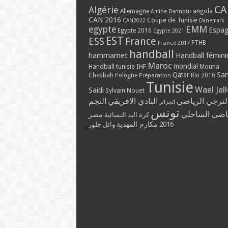
CA
Algérie
Allemagne
angola
Amine Bannour
CAN 2016
Coupe de Tunisie
CAN2022
Danemark
EMM
egypte
Espa
Egypte 2016
Egypte 2021
EST
ESS
France
France 2017
FTHB
handball
hammamet
Handball fémini
Maroc
mondial
Handball tunisie
IHF
Mouna
Qatar
Sa
Chebbah
Pologne
Rio 2016
Préparation
Tunisie
Wael Jal
Saidi
Sylvain Nouet
لترجي الرياضي
النادي الافريقي
النجم
الجزائر
تونس
ياضي الساحلي
مصر
كرة اليد النسائية
مكارم المهدية
2016
وائل جلوز