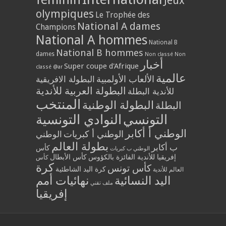
Jeux
olympiques
Le Trophée des
National A dames
Champions
National A hommes
National B
National B hommes
dames
Non classé
Non
أخبار
Super coupe d'Afrique
classé @ar
عالمية
الألعاب الأولمبية
البطولة الافريقية
البطولة العربية للأندية
للأندية البطلة
المنتخب
البطولة الوطنية
البطلة
التونسي
النوادي التونسية
الوطني أ أكابر
الوطني أ كبريات
الوطني
بطولة العالم
ب أكابر
كأس
الوطني ب كبريات
إفريقيا للأندية الفائزة بالكؤوس
كأس الأبطال
كأس
كرة
كأس تونس
كرة اليد الشاطئية
العالم للأندية
اليد النسائية
نهائيات أمم
ملف تقني
إفريقيا