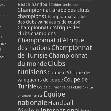
Beach handball
Cahier technique
CAN
Championnat arabe des clubs
gne
champions
Championnat arabe
des clubs vainqueurs de coupe
Championnat d'Afrique des
n
clubs champions
mi
Championnat d'Afrique
louz
Championnat
des nations
ا
de Tunisie
Championnat
الر
Clubs
du monde
tunisiens
Coupe d'Afrique des
Coupe de
vainqueurs de coupe
Tunisie
Coupe du monde des clubs
Division
Equipe
d'honneur hommes
nationale
Handball
International
féminin