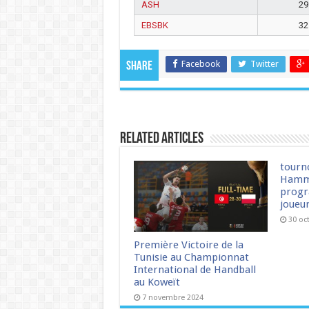
ASH
29
EBSBK
32
Facebook
Twitter
Share
Related Articles
tourn
Hamm
progr
joueu
30 oc
Première Victoire de la
Tunisie au Championnat
International de Handball
au Koweït
7 novembre 2024