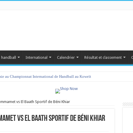
 handball
International
Calendrier
Résultat et classement
C
isie au Championnat International de Handball au Koweït
ammamet vs El Baath Sportif de Béni Khiar
amet vs El Baath Sportif de Béni Khiar