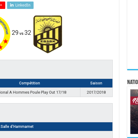
+
LinkedIn
29
32
vs
Natio
Compétition
Saison
ional A Hommes Poule Play Out 17/18
2017/2018
Salle d'Hammamet