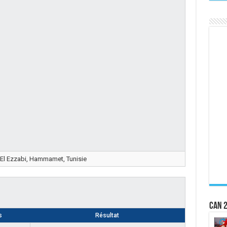
 El Ezzabi, Hammamet, Tunisie
CAN 2
s
Résultat