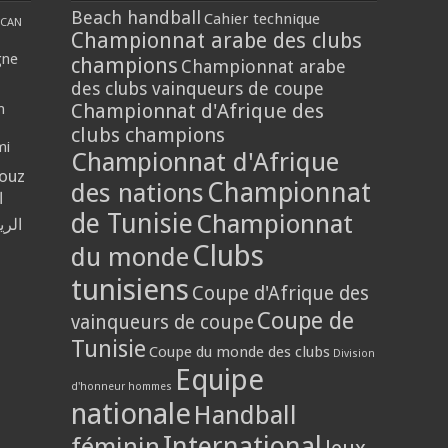
Beach handball
Cahier technique
CAN
Championnat arabe des clubs
gne
champions
Championnat arabe
des clubs vainqueurs de coupe
Championnat d'Afrique des
n
clubs champions
mi
Championnat d'Afrique
louz
Championnat
des nations
ي
de Tunisie
Championnat
حلي
Clubs
du monde
tunisiens
Coupe d'Afrique des
Coupe de
vainqueurs de coupe
Tunisie
Coupe du monde des clubs
Division
Equipe
d'honneur hommes
nationale
Handball
International
féminin