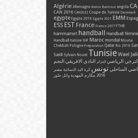
CA
Algérie
Allemagne
angola
Amine Bannour
CAN 2016
Coupe de Tunisie
CAN2022
Danemark
EMM
egypte
Espa
Egypte 2016
Egypte 2021
EST
ESS
France
France 2017
FTHB
handball
hammamet
Handball fémini
Maroc
mondial
Handball tunisie
IHF
Mouna
Qatar
Sa
Chebbah
Pologne
Rio 2016
Préparation
Tunisie
Wael Jal
Saidi
Sylvain Nouet
النجم
النادي الافريقي
الترجي الرياض
الجزائر
تونس
الرياضي السا
مصر
كرة اليد النسائية
مكارم المهدية
2016
وائل جلوز