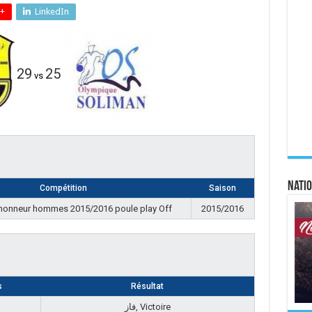
+
LinkedIn
29
25
vs
Natio
Compétition
Saison
’honneur hommes 2015/2016 poule play Off
2015/2016
s
Résultat
فاز, Victoire