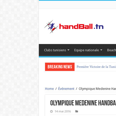
Clubs tunisiens
Equipe nationale
Beach
Breaking News
Première Victoire de la Tun
Home
/
Événement
/
Olympique Medenine Han
Olympique Medenine Handbal
14 mai 2016