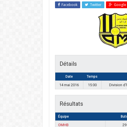
Facebook
Twitter
Google 
Détails
Date
Temps
14 mai 2016
15:00
Division d
Résultats
Équipe
But
OMHB
29