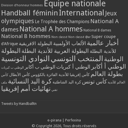
Equipe nationale
Division d'honneur hommes
International
Handball féminin
Jeux
olympiques
National A
Le Trophée des Champions
National A hommes
dames
National B dames
National B hommes
Super coupe
Non classé
Non classé @ar
أخبار عالمية
الألعاب الأولمبية
البطولة الافريقية
d'Afrique
البطولة
البطولة العربية للأندية البطلة
للأندية البطلة
المنتخب التونسي
النوادي التونسية
الوطنية
الوطني أ أكابر
الوطني أ كبريات
الوطني ب أكابر
الوطني ب كبريات
بطولة العالم
كأس إفريقيا للأندية الفائزة بالكؤوس
كأس الأبطال
كأس
كرة اليد النسائية
كأس تونس
كرة اليد الشاطئية
العالم للأندية
ملف
نهائيات أمم إفريقيا
تقني
Tweets by Handballtn
e-pirana
|
Perfexina
© Copyright 2026, Tous droits réservés