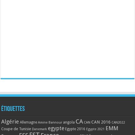
Étiquettes
CA
Algérie
CAN 2016
Allemagne
angola
CAN
Amine Bannour
CAN2022
EMM
egypte
Coupe de Tunisie
Egypte 2016
Danemark
Egypte 2021