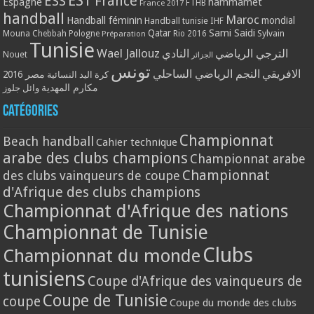
EST
ESS
France
Espagne
hammamet
France 2017
FTHB
handball
Maroc
Handball féminin
mondial
Handball tunisie
IHF
Qatar
Sami Saidi
Mouna Chebbah
Pologne
Rio 2016
Sylvain
Préparation
Tunisie
Wael Jallouz
الترجي الرياضي
النادي
Nouet
الجزائر
تونس
الافريقي
النجم الرياضي الساحلي
مصر 2016
كرة اليد النسائية
مكارم المهدية
وائل جلوز
Catégories
Championnat
Beach handball
Cahier technique
arabe des clubs champions
Championnat arabe
Championnat
des clubs vainqueurs de coupe
d'Afrique des clubs champions
Championnat d'Afrique des nations
Championnat de Tunisie
Clubs
Championnat du monde
tunisiens
Coupe d'Afrique des vainqueurs de
Coupe de Tunisie
coupe
Coupe du monde des clubs