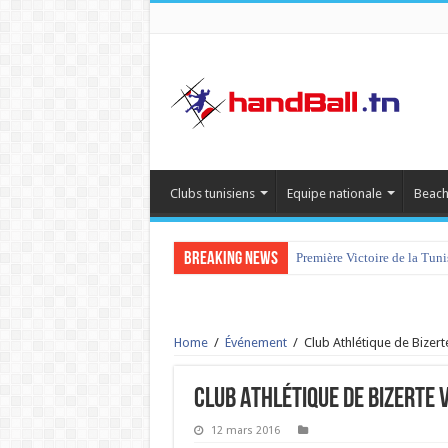
Clubs tunisiens
Equipe nationale
Beach
Breaking News
Première Victoire de la Tun
Home
/
Événement
/
Club Athlétique de Bizert
Club Athlétique de Bizerte 
12 mars 2016