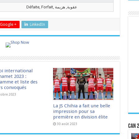
Défaite, Forfait, عقوبة, هزيمة
Google +
LinkedIn
oi international
amet 2023 :
amme et liste des
rs convoqués
tobre 2023
La JS Chihia a fait une belle
impression pour sa
première en division élite
30 août 2023
CAN 2