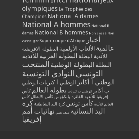
Jeux
olympiques
Le Trophée des
National A dames
Champions
National A hommes
National B
National B hommes
dames
Non classé
Non
أخبار
Super coupe d'Afrique
classé @ar
عالمية
الألعاب الأولمبية
البطولة الافريقية
البطولة العربية للأندية
للأندية البطلة
المنتخب
البطولة الوطنية
البطلة
التونسي
النوادي التونسية
الوطني أ أكابر
الوطني أ كبريات
الوطني
بطولة العالم
ب أكابر
كأس
الوطني ب كبريات
إفريقيا للأندية الفائزة بالكؤوس
كأس الأبطال
كأس
كرة
كأس تونس
كرة اليد الشاطئية
العالم للأندية
اليد النسائية
نهائيات أمم
ملف تقني
إفريقيا