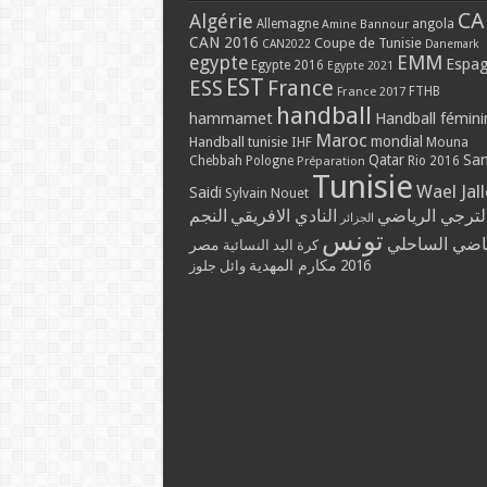
CA
Algérie
Allemagne
angola
Amine Bannour
CAN 2016
Coupe de Tunisie
CAN2022
Danemark
EMM
egypte
Espa
Egypte 2016
Egypte 2021
EST
ESS
France
France 2017
FTHB
handball
hammamet
Handball fémini
Maroc
mondial
Handball tunisie
IHF
Mouna
Qatar
Sa
Chebbah
Pologne
Rio 2016
Préparation
Tunisie
Wael Jal
Saidi
Sylvain Nouet
لترجي الرياضي
النادي الافريقي
النجم
الجزائر
تونس
ياضي الساحلي
مصر
كرة اليد النسائية
مكارم المهدية
2016
وائل جلوز