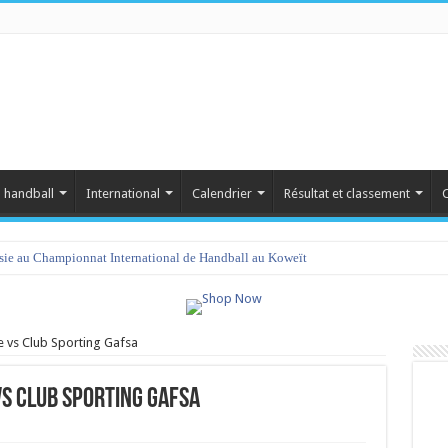
 handball
International
Calendrier
Résultat et classement
C
isie au Championnat International de Handball au Koweït
e vs Club Sporting Gafsa
vs Club Sporting Gafsa