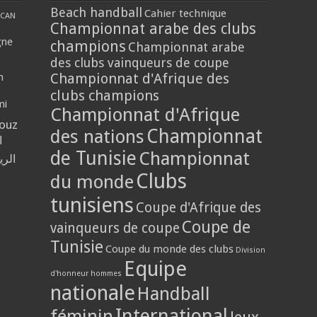
Beach handball
Cahier technique
CAN
Championnat arabe des clubs
gne
champions
Championnat arabe
des clubs vainqueurs de coupe
Championnat d'Afrique des
n
clubs champions
mi
Championnat d'Afrique
louz
Championnat
des nations
ا
de Tunisie
Championnat
الر
Clubs
du monde
tunisiens
Coupe d'Afrique des
Coupe de
vainqueurs de coupe
Tunisie
Coupe du monde des clubs
Division
Equipe
d'honneur hommes
nationale
Handball
International
féminin