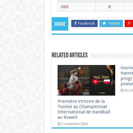
CSG
0
Facebook
Twitter
Share
Related Articles
tourn
Hamm
progr
joueu
30 oc
Première Victoire de la
Tunisie au Championnat
International de Handball
au Koweït
7 novembre 2024