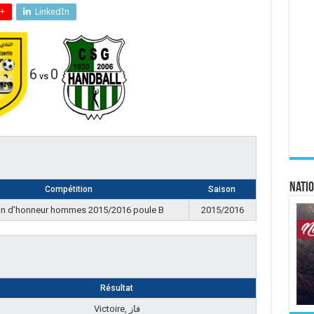
+
LinkedIn
6
0
vs
Natio
Compétition
Saison
on d’honneur hommes 2015/2016 poule B
2015/2016
Résultat
Victoire, فاز