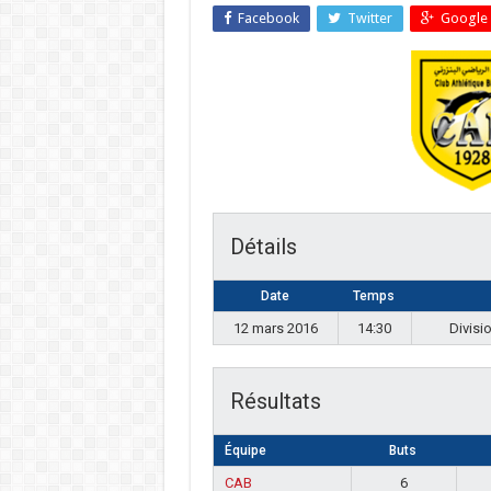
Facebook
Twitter
Google 
Détails
Date
Temps
12 mars 2016
14:30
Divisi
Résultats
Équipe
Buts
CAB
6