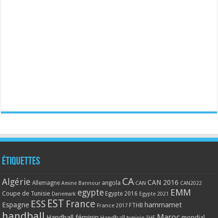
Étiquettes
CA
Algérie
CAN 2016
Allemagne
angola
CAN
Amine Bannour
CAN2022
EMM
egypte
Coupe de Tunisie
Egypte 2016
Danemark
Egypte 2021
EST
ESS
France
Espagne
hammamet
France 2017
FTHB
handball
Maroc
Handball féminin
mondial
Handball tunisie
IHF