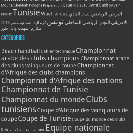
Qatar
Sami Saidi
Mouna Chebbah
Pologne
Rio 2016
Sylvain
Préparation
Tunisie
Wael Jallouz
الترجي الرياضي
النادي
Nouet
الجزائر
تونس
الافريقي
النجم الرياضي الساحلي
مصر 2016
كرة اليد النسائية
مكارم المهدية
وائل جلوز
Catégories
Championnat
Beach handball
Cahier technique
arabe des clubs champions
Championnat arabe
Championnat
des clubs vainqueurs de coupe
d'Afrique des clubs champions
Championnat d'Afrique des nations
Championnat de Tunisie
Clubs
Championnat du monde
tunisiens
Coupe d'Afrique des vainqueurs de
Coupe de Tunisie
coupe
Coupe du monde des clubs
Equipe nationale
Division d'honneur hommes